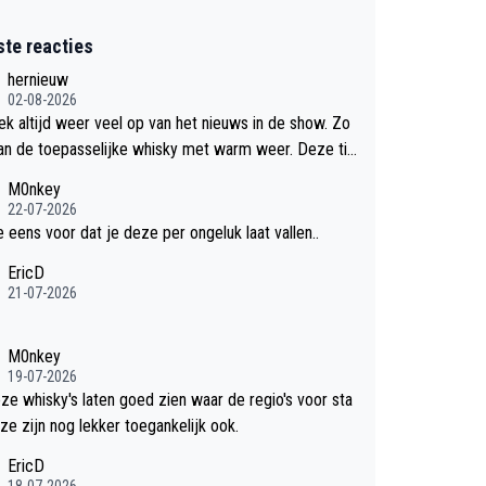
ste reacties
hernieuw
02-08-2026
eek altijd weer veel op van het nieuws in de show. Zo
an de toepasselijke whisky met warm weer. Deze tip
k met dit weer wel gebruiken.
M0nkey
22-07-2026
e eens voor dat je deze per ongeluk laat vallen..
EricD
21-07-2026
M0nkey
19-07-2026
eze whisky's laten goed zien waar de regio's voor sta
ze zijn nog lekker toegankelijk ook.
EricD
18-07-2026