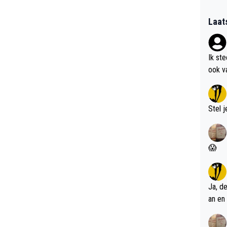
Laat
Ik st
ook v
kan i
Stel j
😱
Ja, d
an en 