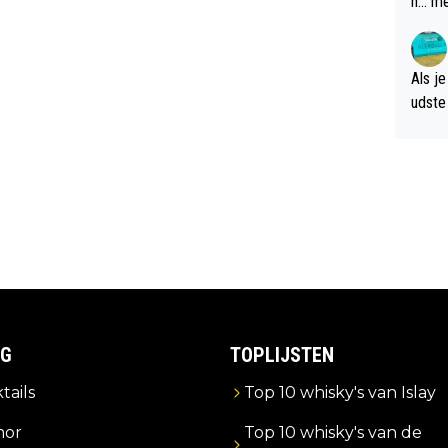
n... m
verwa
Als je
udste d
og; p
amer 
uitzic
IG
TOPLIJSTEN
tails
Top 10 whisky's van Islay
or
Top 10 whisky's van de