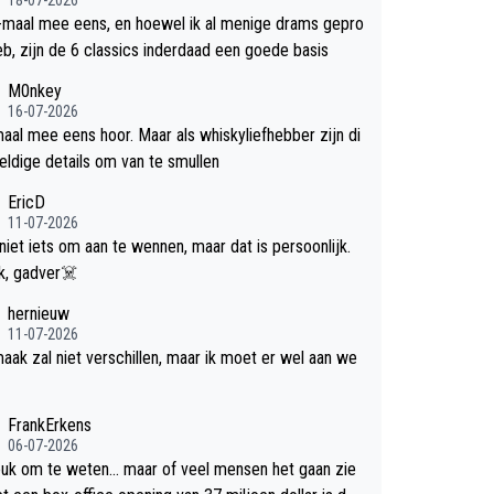
-maal mee eens, en hoewel ik al menige drams gepro
efd heb, zijn de 6 classics inderdaad een goede basis
M0nkey
16-07-2026
aal mee eens hoor. Maar als whiskyliefhebber zijn di
eldige details om van te smullen
EricD
11-07-2026
 niet iets om aan te wennen, maar dat is persoonlijk.
Uit blik, gadver☠️
hernieuw
11-07-2026
aak zal niet verschillen, maar ik moet er wel aan we
FrankErkens
06-07-2026
leuk om te weten... maar of veel mensen het gaan zie