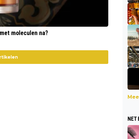
 met moleculen na?
rtikelen
Meer
NET 