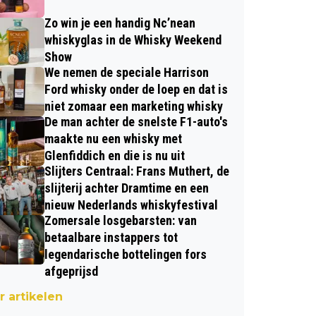
Zo win je een handig Nc’nean
whiskyglas in de Whisky Weekend
Show
We nemen de speciale Harrison
Ford whisky onder de loep en dat is
niet zomaar een marketing whisky
De man achter de snelste F1-auto's
maakte nu een whisky met
Glenfiddich en die is nu uit
Slijters Centraal: Frans Muthert, de
slijterij achter Dramtime en een
nieuw Nederlands whiskyfestival
Zomersale losgebarsten: van
betaalbare instappers tot
legendarische bottelingen fors
afgeprijsd
 artikelen