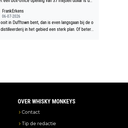
et een box-office opening van 37 miljoen dollar is de
chte flop een feit.
FrankErkens
06-07-2026
 ooit in Dufftown bent, dan is even langsgaan bij de o
istilleerderij in het gebied een sterk plan. Of beter n
lan een overnachting in de B&B Abbeyfield, boek de k
Hogshead en je hebt vanuit je slaapkamer heel mooi
ht op de distilleerderij zelf!
OVER WHISKY MONKEYS
Contact
Tip de redactie