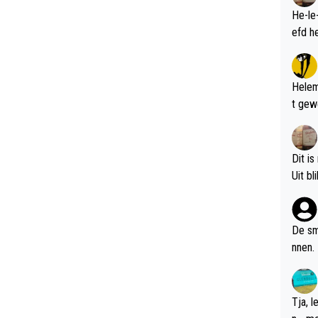
He-le
Helem
t gew
Dit is
De sm
nnen.
Tja, 