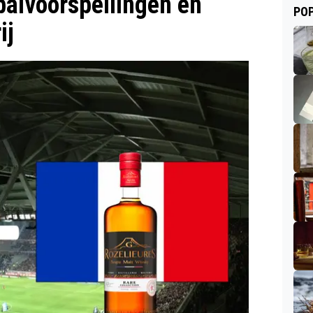
balvoorspellingen en
POP
ij