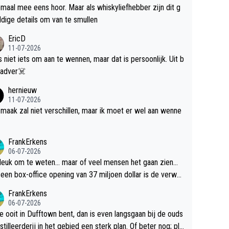
maal mee eens hoor. Maar als whiskyliefhebber zijn dit g
dige details om van te smullen
EricD
11-07-2026
is niet iets om aan te wennen, maar dat is persoonlijk. Uit b
ik, gadver☠️
hernieuw
11-07-2026
maak zal niet verschillen, maar ik moet er wel aan wenne
FrankErkens
06-07-2026
 leuk om te weten... maar of veel mensen het gaan zien...
een box-office opening van 37 miljoen dollar is de verwa
 flop een feit.
FrankErkens
06-07-2026
je ooit in Dufftown bent, dan is even langsgaan bij de ouds
tilleerderij in het gebied een sterk plan. Of beter nog; pla