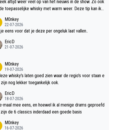
teek altijd weer veel op van het nieuws in de show. Zo ook
de toepasselijke whisky met warm weer. Deze tip kan ik
dit weer wel gebruiken.
M0nkey
22-07-2026
 je eens voor dat je deze per ongeluk laat vallen..
EricD
21-07-2026
M0nkey
19-07-2026
deze whisky's laten goed zien waar de regio's voor staan e
 zijn nog lekker toegankelijk ook.
EricD
18-07-2026
e-maal mee eens, en hoewel ik al menige drams geproefd
heb, zijn de 6 classics inderdaad een goede basis
M0nkey
16-07-2026