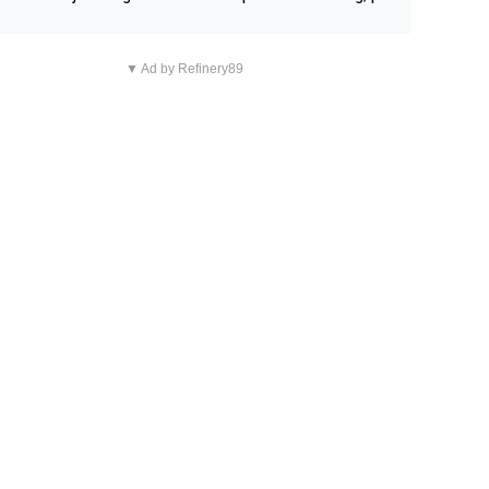
n overnachting in de B&B Abbeyfield, boek de kamer Hog
d en je hebt vanuit je slaapkamer heel mooi uitzicht op d
▼ Ad by Refinery89
tilleerderij zelf!