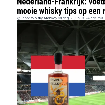
Nederland-Frankrijk: voet
mooie whisky tips op een r
door
Whisky Monkey
vrijdag, 21 juni 2024 om 7:00