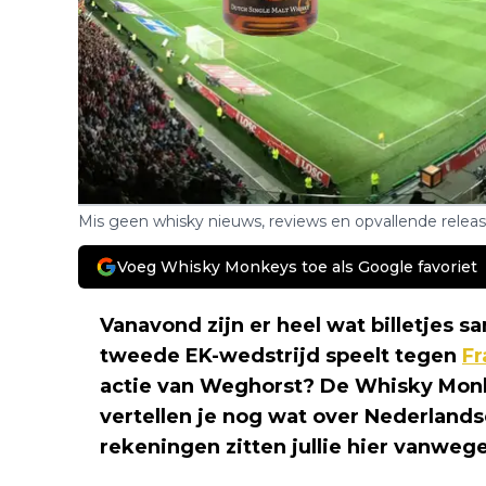
Mis geen whisky nieuws, reviews en opvallende relea
Voeg Whisky Monkeys toe als Google favoriet
Vanavond zijn er heel wat billetjes
tweede EK-wedstrijd speelt tegen
Fr
actie van Weghorst? De Whisky Monke
vertellen je nog wat over Nederlands
rekeningen zitten jullie hier vanweg