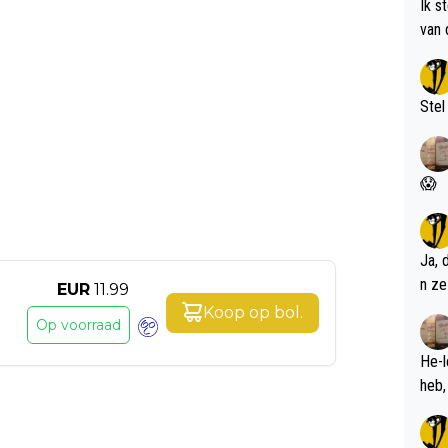
Ik s
van 
met 
Stel
😱
Ja, 
n ze
EUR
11.99
Koop op
bol
.
Op voorraad
He-l