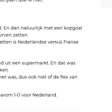
n ee
shea
e dis
dt. En dan natuurlijk met een kopgoal
urven zetten.
zetten is Nederlandse versus Franse
had uit een supermarkt. En dat was
kken.
et was, dus ook niet of de fles van
aarom 1-0 voor Nederland.