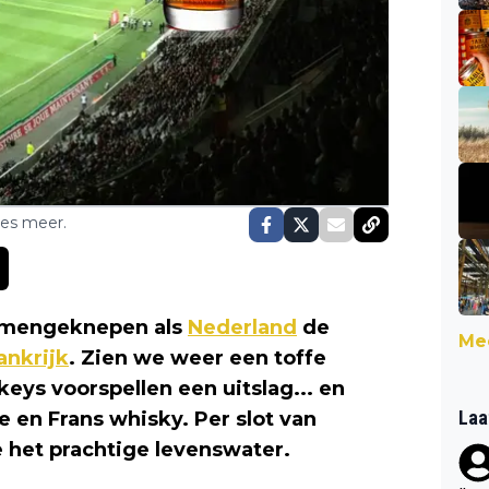
ses meer.
 samengeknepen als
Nederland
de
Mee
ankrijk
. Zien we weer een toffe
ys voorspellen een uitslag... en
Laa
e en Frans whisky. Per slot van
e het prachtige levenswater.