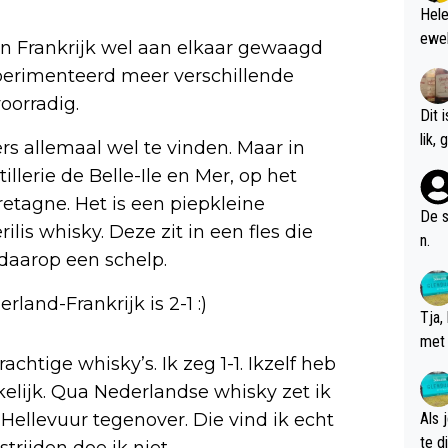
Hele
ewel
en Frankrijk wel aan elkaar gewaagd
ëxperimenteerd meer verschillende
voorradig.
Dit 
l
 allemaal wel te vinden. Maar in
illerie de Belle-Ile en Mer, op het
retagne. Het is een piepkleine
De s
ilis whisky. Deze zit in een fles die
n.
 daarop een schelp.
land-Frankrijk is 2-1 :)
Tja,
met 
htige whisky’s. Ik zeg 1-1. Ikzelf heb
chte
kelijk. Qua Nederlandse whisky zet ik
Hellevuur tegenover. Die vind ik echt
Als 
te dis
trijden doe ik niet.