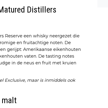
n ee
Matured Distillers
shea
e dis
ers Reserve een whisky neergezet die
romige en fruitachtige noten. De
aten gerijpt: Amerikaanse eikenhouten
ikenhouten vaten. De tasting notes
udge in de neus en fruit met kruien
el Exclusive, maar is inmiddels ook
 malt