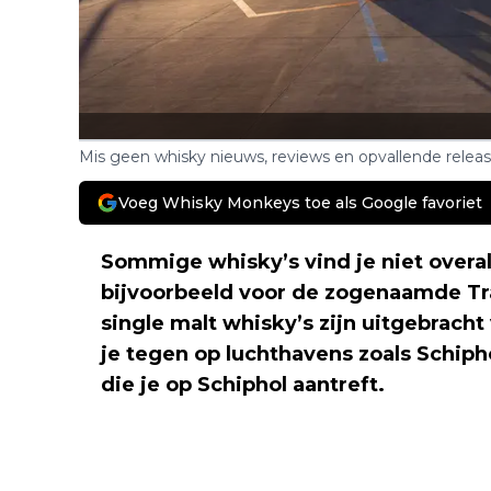
Mis geen whisky nieuws, reviews en opvallende relea
Voeg Whisky Monkeys toe als Google favoriet
Sommige whisky’s vind je niet overal
bijvoorbeeld voor de zogenaamde Tra
single malt whisky’s zijn uitgebrach
je tegen op luchthavens zoals Schiphol
die je op Schiphol aantreft.