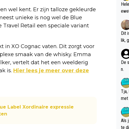
Hele
n wel kent. Er zijn talloze gekleurde
ewel
e meest unieke is nog wel de Blue
 Travel Retail een speciale variant
Dit 
l
t in XO Cognac vaten. Dit zorgt voor
mplexe smaak van de whisky. Emma
ker, vertelt dat het een weelderig
De s
n.
k is.
Hier lees je meer over deze
Tja,
met 
chte
ue Label Xordinaire expressie
ten
Als 
te dis