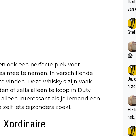
Ik s
van 
met 
Stel
😱
en ook een perfecte plek voor
es mee te nemen. In verschillende
Ja, 
 te vinden. Deze whisky's zijn vaak
n ze
den of zelfs alleen te koop in Duty
 alleen interessant als je iemand een
zelf iets bijzonders zoekt.
He-l
 Xordinaire