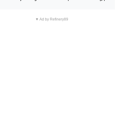
n overnachting in de B&B Abbeyfield, boek de kamer Hog
d en je hebt vanuit je slaapkamer heel mooi uitzicht op d
▼ Ad by Refinery89
tilleerderij zelf!