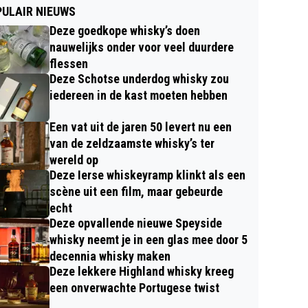
ULAIR NIEUWS
Deze goedkope whisky’s doen
nauwelijks onder voor veel duurdere
flessen
Deze Schotse underdog whisky zou
iedereen in de kast moeten hebben
Een vat uit de jaren 50 levert nu een
van de zeldzaamste whisky’s ter
wereld op
Deze Ierse whiskeyramp klinkt als een
scène uit een film, maar gebeurde
echt
Deze opvallende nieuwe Speyside
whisky neemt je in een glas mee door 5
decennia whisky maken
Deze lekkere Highland whisky kreeg
een onverwachte Portugese twist