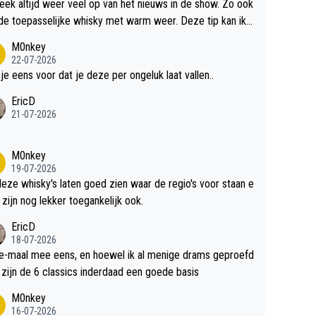
teek altijd weer veel op van het nieuws in de show. Zo ook
de toepasselijke whisky met warm weer. Deze tip kan ik
dit weer wel gebruiken.
M0nkey
22-07-2026
 je eens voor dat je deze per ongeluk laat vallen..
EricD
21-07-2026
M0nkey
19-07-2026
deze whisky's laten goed zien waar de regio's voor staan e
 zijn nog lekker toegankelijk ook.
EricD
18-07-2026
e-maal mee eens, en hoewel ik al menige drams geproefd
heb, zijn de 6 classics inderdaad een goede basis
M0nkey
16-07-2026