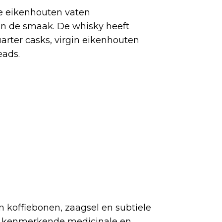
nde eikenhouten vaten
an de smaak. De whisky heeft
arter casks, virgin eikenhouten
eads.
n koffiebonen, zaagsel en subtiele
e kenmerkende medicinale en