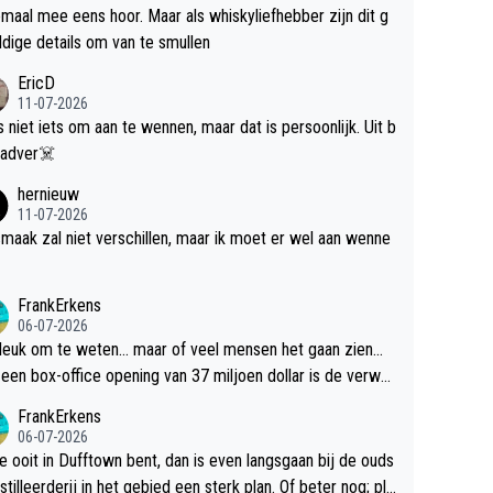
maal mee eens hoor. Maar als whiskyliefhebber zijn dit g
dige details om van te smullen
EricD
11-07-2026
is niet iets om aan te wennen, maar dat is persoonlijk. Uit b
ik, gadver☠️
hernieuw
11-07-2026
maak zal niet verschillen, maar ik moet er wel aan wenne
FrankErkens
06-07-2026
 leuk om te weten... maar of veel mensen het gaan zien...
een box-office opening van 37 miljoen dollar is de verwa
 flop een feit.
FrankErkens
06-07-2026
je ooit in Dufftown bent, dan is even langsgaan bij de ouds
tilleerderij in het gebied een sterk plan. Of beter nog; pla