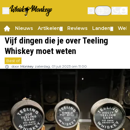
Nieuws
Artikelen
Reviews
Landen
Web
▼
▼
Vijf dingen die je over Teeling
Whiskey moet weten
Best of
door
Monkey
zaterdag, 01 juli 2023 om 11:00