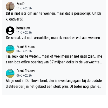
EricD
11-07-2026
Dit is niet iets om aan te wennen, maar dat is persoonlijk. Uit bli
k, gadver☠️
hernieuw
11-07-2026
De smaak zal niet verschillen, maar ik moet er wel aan wennen.
FrankErkens
06-07-2026
Tja, leuk om te weten... maar of veel mensen het gaan zien... me
t een box-office opening van 37 miljoen dollar is de verwachte
flop een feit.
FrankErkens
06-07-2026
Als je ooit in Dufftown bent, dan is even langsgaan bij de oudste
distilleerderij in het gebied een sterk plan. Of beter nog; plan ee
n overnachting in de B&B Abbeyfield, boek de kamer Hogshead
en je hebt vanuit je slaapkamer heel mooi uitzicht op de distille
erderij zelf!