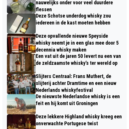
nauwelijks onder voor veel duurdere
flessen
Deze Schotse underdog whisky zou
iedereen in de kast moeten hebben
Deze opvallende nieuwe Speyside
whisky neemt je in een glas mee door 5
decennia whisky maken
Een vat uit de jaren 50 levert nu een van
de zeldzaamste whisky’s ter wereld op
Slijters Centraal: Frans Muthert, de
slijterij achter Dramtime en een nieuw
Nederlands whiskyfestival
De nieuwste Nederlandse whisky is een
feit en hij komt uit Groningen
Deze lekkere Highland whisky kreeg een
onverwachte Portugese twist