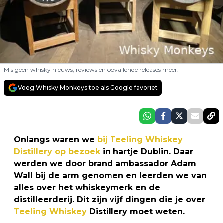
Mis geen whisky nieuws, reviews en opvallende releases meer.
Voeg Whisky Monkeys toe als Google favoriet
Onlangs waren we
bij Teeling Whiskey
Distillery op bezoek
in hartje Dublin. Daar
werden we door brand ambassador Adam
Wall bij de arm genomen en leerden we van
alles over het whiskeymerk en de
distilleerderij. Dit zijn vijf dingen die je over
Teeling
Whiskey
Distillery moet weten.