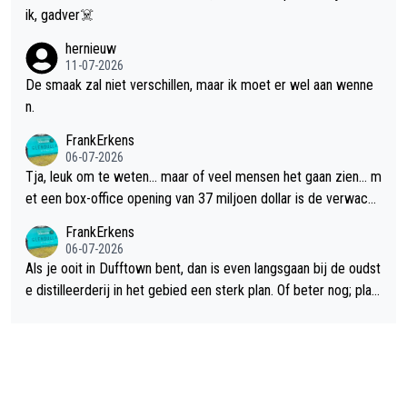
ik, gadver☠️
hernieuw
11-07-2026
De smaak zal niet verschillen, maar ik moet er wel aan wenne
n.
FrankErkens
06-07-2026
Tja, leuk om te weten... maar of veel mensen het gaan zien... m
et een box-office opening van 37 miljoen dollar is de verwacht
e flop een feit.
FrankErkens
06-07-2026
Als je ooit in Dufftown bent, dan is even langsgaan bij de oudst
e distilleerderij in het gebied een sterk plan. Of beter nog; plan
een overnachting in de B&B Abbeyfield, boek de kamer Hogsh
ead en je hebt vanuit je slaapkamer heel mooi uitzicht op de di
stilleerderij zelf!