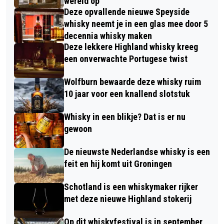
wereld op
Deze opvallende nieuwe Speyside
whisky neemt je in een glas mee door 5
decennia whisky maken
Deze lekkere Highland whisky kreeg
een onverwachte Portugese twist
Wolfburn bewaarde deze whisky ruim
10 jaar voor een knallend slotstuk
Whisky in een blikje? Dat is er nu
gewoon
De nieuwste Nederlandse whisky is een
feit en hij komt uit Groningen
Schotland is een whiskymaker rijker
met deze nieuwe Highland stokerij
Op dit whiskyfestival is in september