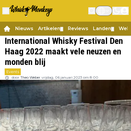
Nieuws
Artikelen
Reviews
Landen
Web
▼
▼
International Whisky Festival Den
Haag 2022 maakt vele neuzen en
monden blij
Events
door
Theo Weber
vrijdag, 06 januari 2023 om 8:00