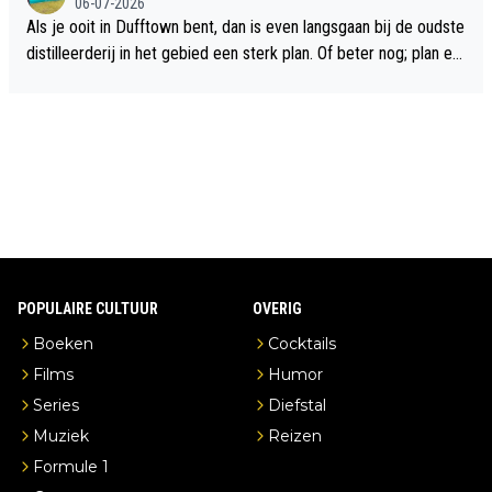
06-07-2026
Als je ooit in Dufftown bent, dan is even langsgaan bij de oudste
distilleerderij in het gebied een sterk plan. Of beter nog; plan ee
n overnachting in de B&B Abbeyfield, boek de kamer Hogshead
en je hebt vanuit je slaapkamer heel mooi uitzicht op de distille
erderij zelf!
POPULAIRE CULTUUR
OVERIG
Boeken
Cocktails
Films
Humor
Series
Diefstal
Muziek
Reizen
Formule 1