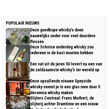
POPULAIR NIEUWS
Deze goedkope whisky’s doen
nauwelijks onder voor veel duurdere
flessen
Deze Schotse underdog whisky zou
iedereen in de kast moeten hebben
Een vat uit de jaren 50 levert nu een van
de zeldzaamste whisky’s ter wereld op
Deze opvallende nieuwe Speyside
whisky neemt je in een glas mee door 5
decennia whisky maken
Slijters Centraal: Frans Muthert, de
slijterij achter Dramtime en een nieuw