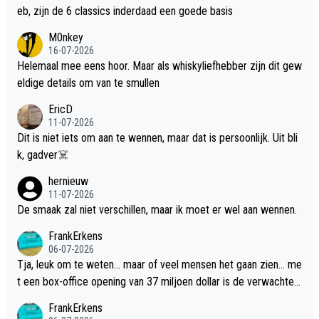
eb, zijn de 6 classics inderdaad een goede basis
M0nkey
16-07-2026
Helemaal mee eens hoor. Maar als whiskyliefhebber zijn dit gew
eldige details om van te smullen
EricD
11-07-2026
Dit is niet iets om aan te wennen, maar dat is persoonlijk. Uit bli
k, gadver☠️
hernieuw
11-07-2026
De smaak zal niet verschillen, maar ik moet er wel aan wennen.
FrankErkens
06-07-2026
Tja, leuk om te weten... maar of veel mensen het gaan zien... me
t een box-office opening van 37 miljoen dollar is de verwachte
flop een feit.
FrankErkens