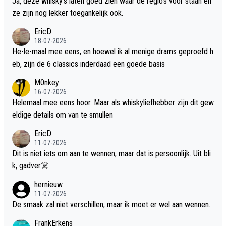
Ja, deze whisky's laten goed zien waar de regio's voor staan en
ze zijn nog lekker toegankelijk ook.
EricD
18-07-2026
He-le-maal mee eens, en hoewel ik al menige drams geproefd h
eb, zijn de 6 classics inderdaad een goede basis
M0nkey
16-07-2026
Helemaal mee eens hoor. Maar als whiskyliefhebber zijn dit gew
eldige details om van te smullen
EricD
11-07-2026
Dit is niet iets om aan te wennen, maar dat is persoonlijk. Uit bli
k, gadver☠️
hernieuw
11-07-2026
De smaak zal niet verschillen, maar ik moet er wel aan wennen.
FrankErkens