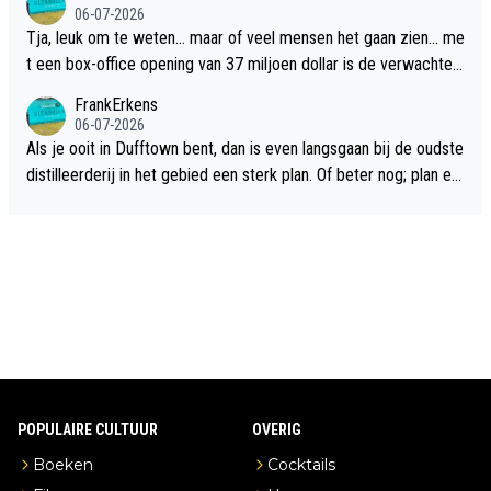
06-07-2026
Tja, leuk om te weten... maar of veel mensen het gaan zien... me
t een box-office opening van 37 miljoen dollar is de verwachte
flop een feit.
FrankErkens
06-07-2026
Als je ooit in Dufftown bent, dan is even langsgaan bij de oudste
distilleerderij in het gebied een sterk plan. Of beter nog; plan ee
n overnachting in de B&B Abbeyfield, boek de kamer Hogshead
en je hebt vanuit je slaapkamer heel mooi uitzicht op de distille
erderij zelf!
POPULAIRE CULTUUR
OVERIG
Boeken
Cocktails