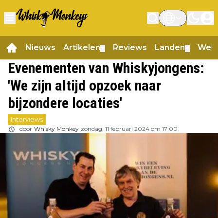
Nieuws
Artikelen
Reviews
Landen
Web
▼
▼
Evenementen van Whiskyjongens:
'We zijn altijd opzoek naar
bijzondere locaties'
Interviews
door
Whisky Monkey
zondag, 11 februari 2024 om 17:00