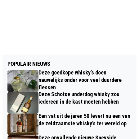
POPULAIR NIEUWS
Deze goedkope whisky’s doen
nauwelijks onder voor veel duurdere
flessen
Deze Schotse underdog whisky zou
iedereen in de kast moeten hebben
Een vat uit de jaren 50 levert nu een van
de zeldzaamste whisky’s ter wereld op
Deze opvallende nieuwe Speyside