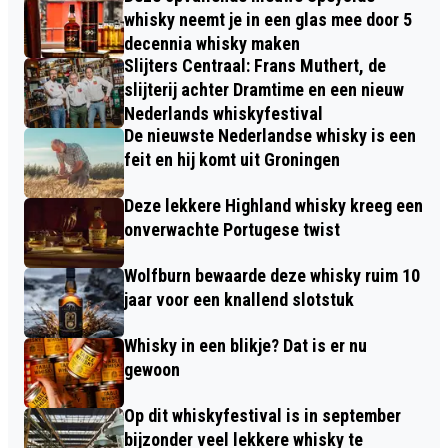
whisky neemt je in een glas mee door 5
decennia whisky maken
Slijters Centraal: Frans Muthert, de
slijterij achter Dramtime en een nieuw
Nederlands whiskyfestival
De nieuwste Nederlandse whisky is een
feit en hij komt uit Groningen
Deze lekkere Highland whisky kreeg een
onverwachte Portugese twist
Wolfburn bewaarde deze whisky ruim 10
jaar voor een knallend slotstuk
Whisky in een blikje? Dat is er nu
gewoon
Op dit whiskyfestival is in september
bijzonder veel lekkere whisky te