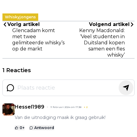
Whiskyjongens
Vorig artikel
Volgend artikel
Glencadam komt
Kenny Macdonald:
met twee
‘Veel studenten in
gelimiteerde whisky’s
Duitsland kopen
op de markt
samen een fles
whisky’
1 Reacties
Hessel1989
11 februari 2024 om 17:38
+
2
Van die uitnodiging maak ik graag gebruik!
0
+
Antwoord