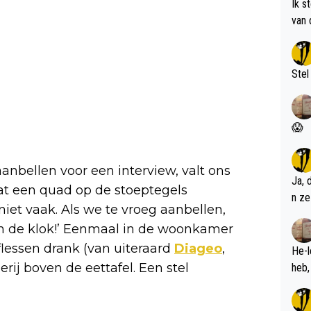
Ik s
van 
met 
Stel
😱
nbellen voor een interview, valt ons
Ja, 
aat een quad op de stoeptegels
n ze
niet vaak. Als we te vroeg aanbellen,
 van de klok!’ Eenmaal in de woonkamer
flessen drank (van uiteraard
Diageo
,
He-l
rij boven de eettafel. Een stel