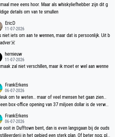
maal mee eens hoor. Maar als whiskyliefhebber zijn dit g
dige details om van te smullen
EricD
11-07-2026
is niet iets om aan te wennen, maar dat is persoonlijk. Uit b
ik, gadver☠️
hernieuw
11-07-2026
maak zal niet verschillen, maar ik moet er wel aan wenne
FrankErkens
06-07-2026
 leuk om te weten... maar of veel mensen het gaan zien...
een box-office opening van 37 miljoen dollar is de verwa
 flop een feit.
FrankErkens
06-07-2026
je ooit in Dufftown bent, dan is even langsgaan bij de ouds
tilleerderij in het gebied een sterk plan. Of beter nog; pla