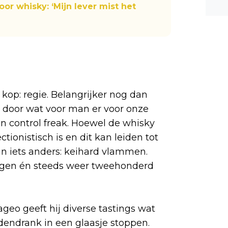
oor whisky: ‘Mijn lever mist het
n ee
shea
e dis
 kop: regie. Belangrijker nog dan
l door wat voor man er voor onze
en control freak. Hoewel de whisky
ctionistisch is en dit kan leiden tot
 in iets anders: keihard vlammen.
ngen én steeds weer tweehonderd
geo geeft hij diverse tastings wat
dendrank in een glaasje stoppen.