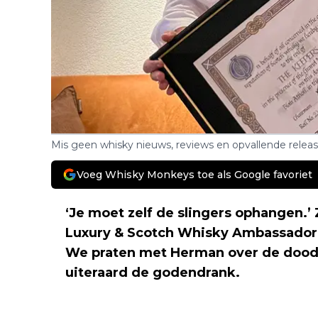
Mis geen whisky nieuws, reviews en opvallende relea
Voeg Whisky Monkeys toe als Google favoriet
‘Je moet zelf de slingers ophangen.’
Luxury & Scotch Whisky Ambassador 
We praten met Herman over de dood,
uiteraard de godendrank.