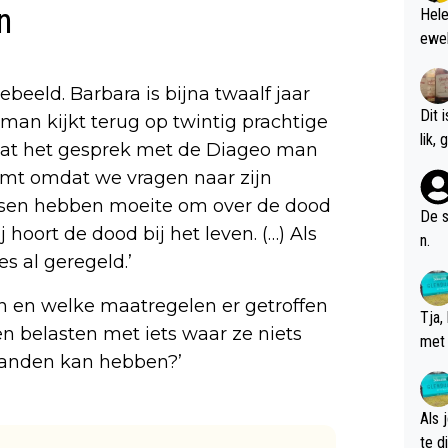
n
Hele
ewel
beeld. Barbara is bijna twaalf jaar
Dit 
man kijkt terug op twintig prachtige
l
gaat het gesprek met de Diageo man
omt omdat we vragen naar zijn
‘Mensen hebben moeite om over de dood
De s
hoort de dood bij het leven. (…) Als
n.
es al geregeld.’
en en welke maatregelen er getroffen
Tja,
 belasten met iets waar ze niets
met 
n handen kan hebben?’
chte
Als 
te dis