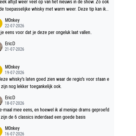
teek altijd weer veel op van het nieuws in de show. Zo ook
de toepasselijke whisky met warm weer. Deze tip kan ik
dit weer wel gebruiken.
M0nkey
22-07-2026
 je eens voor dat je deze per ongeluk laat vallen..
EricD
21-07-2026
M0nkey
19-07-2026
deze whisky's laten goed zien waar de regio's voor staan e
 zijn nog lekker toegankelijk ook.
EricD
18-07-2026
e-maal mee eens, en hoewel ik al menige drams geproefd
heb, zijn de 6 classics inderdaad een goede basis
M0nkey
16-07-2026