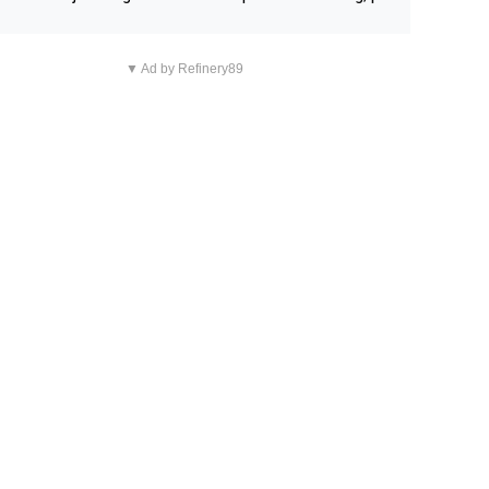
n overnachting in de B&B Abbeyfield, boek de kamer Hog
d en je hebt vanuit je slaapkamer heel mooi uitzicht op d
▼ Ad by Refinery89
tilleerderij zelf!