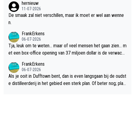
hernieuw
11-07-2026
De smaak zal niet verschillen, maar ik moet er wel aan wenne
n.
FrankErkens
06-07-2026
Tja, leuk om te weten... maar of veel mensen het gaan zien... m
et een box-office opening van 37 miljoen dollar is de verwacht
e flop een feit.
FrankErkens
06-07-2026
Als je ooit in Dufftown bent, dan is even langsgaan bij de oudst
e distilleerderij in het gebied een sterk plan. Of beter nog; plan
een overnachting in de B&B Abbeyfield, boek de kamer Hogsh
ead en je hebt vanuit je slaapkamer heel mooi uitzicht op de di
stilleerderij zelf!