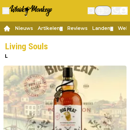
Nieuws
Artikelen
Reviews
Landen
Web
▼
▼
Living Souls
L