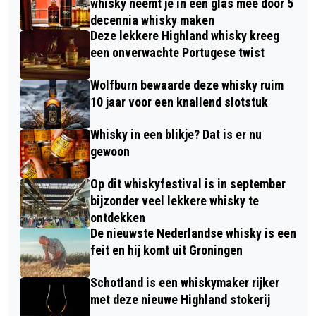
whisky neemt je in een glas mee door 5
decennia whisky maken
Deze lekkere Highland whisky kreeg
een onverwachte Portugese twist
Wolfburn bewaarde deze whisky ruim
10 jaar voor een knallend slotstuk
Whisky in een blikje? Dat is er nu
gewoon
Op dit whiskyfestival is in september
bijzonder veel lekkere whisky te
ontdekken
De nieuwste Nederlandse whisky is een
feit en hij komt uit Groningen
Schotland is een whiskymaker rijker
met deze nieuwe Highland stokerij