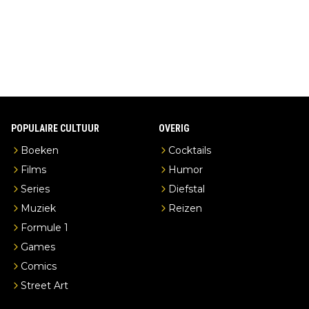
en je hebt vanuit je slaapkamer heel mooi uitzicht op de distille
erderij zelf!
POPULAIRE CULTUUR
OVERIG
Boeken
Cocktails
Films
Humor
Series
Diefstal
Muziek
Reizen
Formule 1
Games
Comics
Street Art