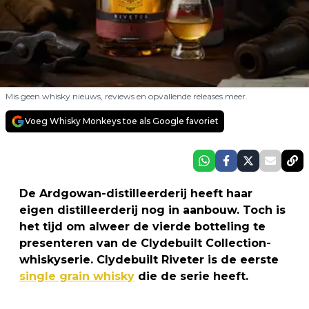
Mis geen whisky nieuws, reviews en opvallende releases meer.
Voeg Whisky Monkeys toe als Google favoriet
De Ardgowan-distilleerderij heeft haar
eigen distilleerderij nog in aanbouw. Toch is
het tijd om alweer de vierde botteling te
presenteren van de Clydebuilt Collection-
whiskyserie. Clydebuilt Riveter is de eerste
single grain whisky
die de serie heeft.