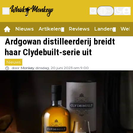
Nieuws
Artikelen
Reviews
Landen
Web
▼
▼
Ardgowan distilleerderij breidt
haar Clydebuilt-serie uit
Nieuws
door
Monkey
dinsdag, 20 juni 2023 om 9:00