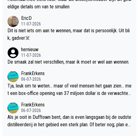
eldige details om van te smullen
EricD
11-07-2026
Dit is niet iets om aan te wennen, maar dat is persoonlijk. Uit bli
k, gadver☠️
hernieuw
11-07-2026
De smaak zal niet verschillen, maar ik moet er wel aan wennen.
FrankErkens
06-07-2026
Tja, leuk om te weten... maar of veel mensen het gaan zien... me
t een box-office opening van 37 miljoen dollar is de verwachte
flop een feit.
FrankErkens
06-07-2026
Als je ooit in Dufftown bent, dan is even langsgaan bij de oudste
distilleerderij in het gebied een sterk plan. Of beter nog; plan ee
n overnachting in de B&B Abbeyfield, boek de kamer Hogshead