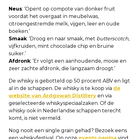
Neus
: ‘Opent op compote van donker fruit
voordat het overgaat in meubelwas,
citroengestremde melk, vijgen, leer en oude
boeken.’
Smaak
: ‘Droog en naar smaak, met
butterscotch,
vijfkruiden, mint chocolade chip en bruine
suiker.’
Afdronk
: ’Er volgt een aanhoudende, mooie en
zeer zachte afdronk, die langzaam droogt.’
De whisky is gebotteld op 50 procent ABV en ligt
al in de schappen. De whisky is te koop via
de
website van Ardgowan Distillery
en via
geselecteerde whiskyspeciaalzaken. Of de
whisky ook in Nederlandse schappen terecht
komt, is niet vermeld.
Nog nooit een single grain gehad? Bezoek eens
een whiskyfestival. Op onze
events pagina
vind