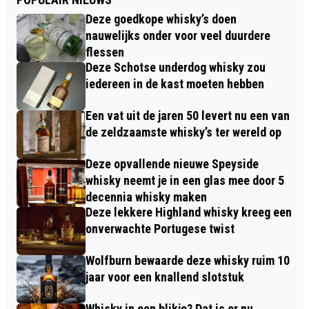
Deze goedkope whisky’s doen
nauwelijks onder voor veel duurdere
flessen
Deze Schotse underdog whisky zou
iedereen in de kast moeten hebben
Een vat uit de jaren 50 levert nu een van
de zeldzaamste whisky’s ter wereld op
Deze opvallende nieuwe Speyside
whisky neemt je in een glas mee door 5
decennia whisky maken
Deze lekkere Highland whisky kreeg een
onverwachte Portugese twist
Wolfburn bewaarde deze whisky ruim 10
jaar voor een knallend slotstuk
Whisky in een blikje? Dat is er nu