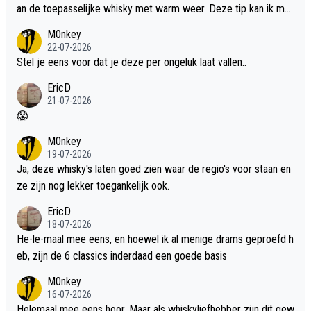
an de toepasselijke whisky met warm weer. Deze tip kan ik met
dit weer wel gebruiken.
M0nkey
22-07-2026
Stel je eens voor dat je deze per ongeluk laat vallen..
EricD
21-07-2026
😱
M0nkey
19-07-2026
Ja, deze whisky's laten goed zien waar de regio's voor staan en
ze zijn nog lekker toegankelijk ook.
EricD
18-07-2026
He-le-maal mee eens, en hoewel ik al menige drams geproefd h
eb, zijn de 6 classics inderdaad een goede basis
M0nkey
16-07-2026
Helemaal mee eens hoor. Maar als whiskyliefhebber zijn dit gew