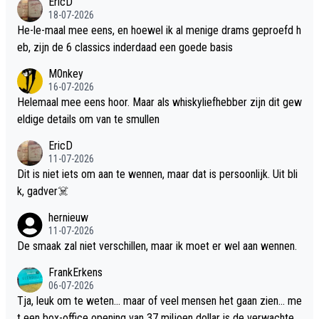
EricD
18-07-2026
He-le-maal mee eens, en hoewel ik al menige drams geproefd h
eb, zijn de 6 classics inderdaad een goede basis
M0nkey
16-07-2026
Helemaal mee eens hoor. Maar als whiskyliefhebber zijn dit gew
eldige details om van te smullen
EricD
11-07-2026
Dit is niet iets om aan te wennen, maar dat is persoonlijk. Uit bli
k, gadver☠️
hernieuw
11-07-2026
De smaak zal niet verschillen, maar ik moet er wel aan wennen.
FrankErkens
06-07-2026
Tja, leuk om te weten... maar of veel mensen het gaan zien... me
t een box-office opening van 37 miljoen dollar is de verwachte