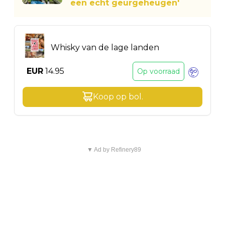
een echt geurgeheugen'
Whisky van de lage landen
EUR
14.95
Op voorraad
Koop op
bol
.
▼ Ad by Refinery89