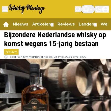
Nieuws
Artikelen
Reviews
Landen
Web
▼
▼
Bijzondere Nederlandse whisky op
komst wegens 15-jarig bestaan
Nieuws
door
Whisky Monkey
dinsdag, 28 mei 2024 om 16:00