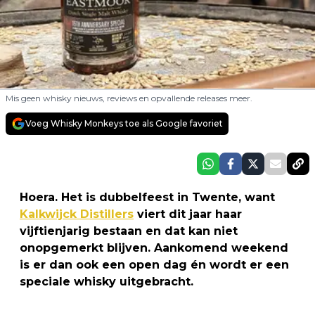
Mis geen whisky nieuws, reviews en opvallende releases meer.
Voeg Whisky Monkeys toe als Google favoriet
Hoera. Het is dubbelfeest in Twente, want
Kalkwijck Distillers
viert dit jaar haar
vijftienjarig bestaan en dat kan niet
onopgemerkt blijven. Aankomend weekend
is er dan ook een open dag én wordt er een
speciale whisky uitgebracht.