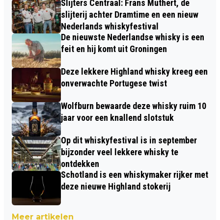
Slijters Centraal: Frans Muthert, de
slijterij achter Dramtime en een nieuw
Nederlands whiskyfestival
De nieuwste Nederlandse whisky is een
feit en hij komt uit Groningen
Deze lekkere Highland whisky kreeg een
onverwachte Portugese twist
Wolfburn bewaarde deze whisky ruim 10
jaar voor een knallend slotstuk
Op dit whiskyfestival is in september
bijzonder veel lekkere whisky te
ontdekken
Schotland is een whiskymaker rijker met
deze nieuwe Highland stokerij
Meer artikelen