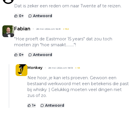
Dat is zeker een reden om naar Twente af te reizen.
0
+
Antwoord
Fabian
28 mei 2024 om 16:31
+
152
"Hoe proeft de Eastmoor 15 years" dat zou toch
moeten zijn "hoe smaakt........."!
0
+
Antwoord
Monkey
28 mei 2024 om 18:13
+
93
Nee hoor, je kan iets proeven. Gewoon een
bestaand werkwoord met een betekenis die past
bij whisky :) Gelukkig moeten veel dingen niet
zus of zo.
1
+
Antwoord