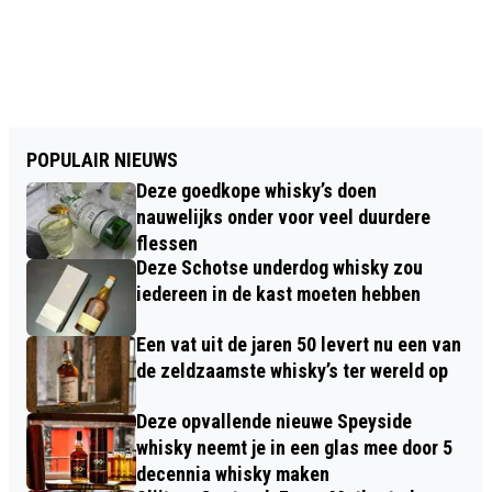
POPULAIR NIEUWS
Deze goedkope whisky’s doen
nauwelijks onder voor veel duurdere
flessen
Deze Schotse underdog whisky zou
iedereen in de kast moeten hebben
Een vat uit de jaren 50 levert nu een van
de zeldzaamste whisky’s ter wereld op
Deze opvallende nieuwe Speyside
whisky neemt je in een glas mee door 5
decennia whisky maken