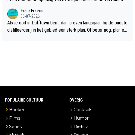
flop een feit.
FrankErkens
06-07-2026
Als je ooit in Dufftown bent, dan is even langsgaan bij de oudste
distilleerderij in het gebied een sterk plan. Of beter nog; plan ee
n overnachting in de B&B Abbeyfield, boek de kamer Hogshead
en je hebt vanuit je slaapkamer heel mooi uitzicht op de distille
erderij zelf!
POPULAIRE CULTUUR
OVERIG
Boeken
Cocktails
Films
Humor
Series
Diefstal
Muziek
Reizen