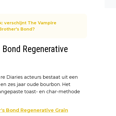
n ee
shea
e dis
: verschijnt The Vampire
 Brother's Bond?
s Bond Regenerative
e Diaries acteurs bestaat uit een
 en zes jaar oude bourbon. Het
 aangepaste toast- en char-methode
r's Bond Regenerative Grain