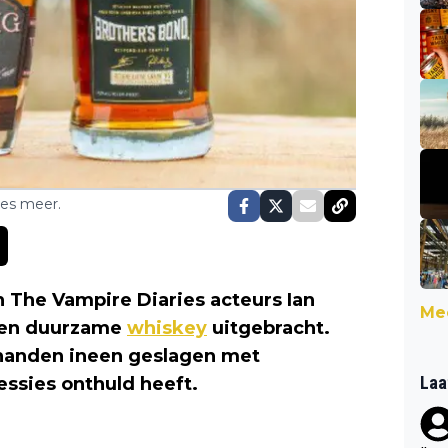
ses meer.
 The Vampire Diaries acteurs Ian
Mee
 een duurzame
whiskey
uitgebracht.
handen ineen geslagen met
Laa
essies onthuld heeft.