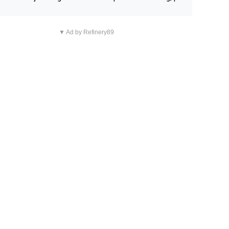
n overnachting in de B&B Abbeyfield, boek de kamer Hog
d en je hebt vanuit je slaapkamer heel mooi uitzicht op d
▼ Ad by Refinery89
tilleerderij zelf!