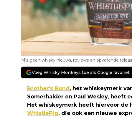
Mis geen whisky nieuws, reviews en opvallende relea
Voeg Whisky Monkeys toe als Google favoriet
Brother's Bond
, het whiskeymerk van
Somerhalder en Paul Wesley, heeft
Het whiskeymerk heeft hiervoor de 
WhistlePig
, die ook een nieuwe expr