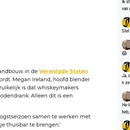
Ik s
van 
met 
Stel
😱
 landbouw in de
Verenigde Staten
Ja, 
rdt. Megan Ireland, hoofd blender
n ze
bruikelijk is dat whiskeymakers
dendrank. Alleen dit is een
He-l
 oogstseizoen samen te werken met
je thuisbar te brengen.'