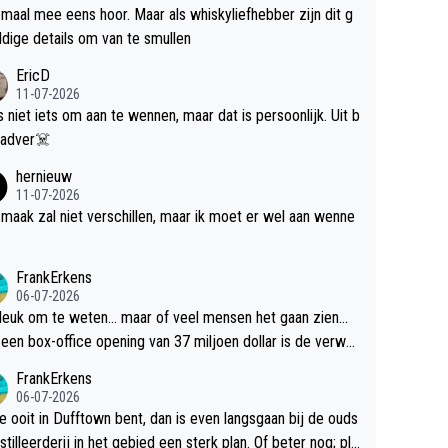
maal mee eens hoor. Maar als whiskyliefhebber zijn dit g
dige details om van te smullen
EricD
11-07-2026
is niet iets om aan te wennen, maar dat is persoonlijk. Uit b
ik, gadver☠️
hernieuw
11-07-2026
maak zal niet verschillen, maar ik moet er wel aan wenne
FrankErkens
06-07-2026
 leuk om te weten... maar of veel mensen het gaan zien...
een box-office opening van 37 miljoen dollar is de verwa
 flop een feit.
FrankErkens
06-07-2026
je ooit in Dufftown bent, dan is even langsgaan bij de ouds
tilleerderij in het gebied een sterk plan. Of beter nog; pla