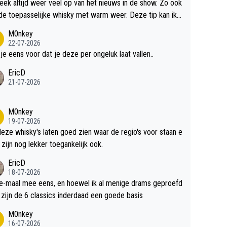
teek altijd weer veel op van het nieuws in de show. Zo ook
de toepasselijke whisky met warm weer. Deze tip kan ik
dit weer wel gebruiken.
M0nkey
22-07-2026
 je eens voor dat je deze per ongeluk laat vallen..
EricD
21-07-2026
M0nkey
19-07-2026
deze whisky's laten goed zien waar de regio's voor staan e
 zijn nog lekker toegankelijk ook.
EricD
18-07-2026
e-maal mee eens, en hoewel ik al menige drams geproefd
heb, zijn de 6 classics inderdaad een goede basis
M0nkey
16-07-2026