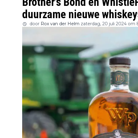
Brother's Bond en Whistl
duurzame nieuwe whiskey
door
Rox van der Helm
zaterdag, 20 juli 2024 om 