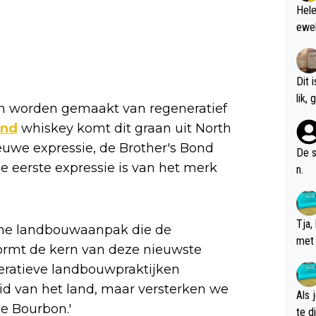
Hele
ewel
Dit 
l
jen worden gemaakt van regeneratief
ond
whiskey komt dit graan uit North
ieuwe expressie, de Brother's Bond
De s
de eerste expressie is van het merk
n.
Tja,
sche landbouwaanpak die de
met 
rmt de kern van deze nieuwste
chte
neratieve landbouwpraktijken
id van het land, maar versterken we
Als 
e Bourbon.'
te dis