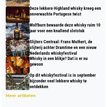
Deze lekkere Highland whisky kreeg een
onverwachte Portugese twist
Wolfburn bewaarde deze whisky ruim 10
jaar voor een knallend slotstuk
Slijters Centraal: Frans Muthert, de
slijterij achter Dramtime en een nieuw
Nederlands whiskyfestival
Whisky in een blikje? Dat is er nu
gewoon
Op dit whiskyfestival is in september
bijzonder veel lekkere whisky te
ontdekken
Meer artikelen