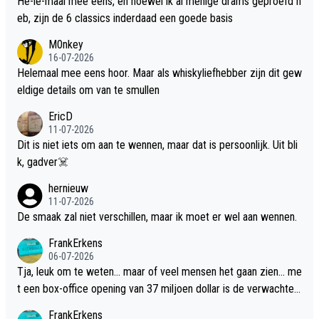
He-le-maal mee eens, en hoewel ik al menige drams geproefd h
eb, zijn de 6 classics inderdaad een goede basis
M0nkey
16-07-2026
Helemaal mee eens hoor. Maar als whiskyliefhebber zijn dit gew
eldige details om van te smullen
EricD
11-07-2026
Dit is niet iets om aan te wennen, maar dat is persoonlijk. Uit bli
k, gadver☠️
hernieuw
11-07-2026
De smaak zal niet verschillen, maar ik moet er wel aan wennen.
FrankErkens
06-07-2026
Tja, leuk om te weten... maar of veel mensen het gaan zien... me
t een box-office opening van 37 miljoen dollar is de verwachte
flop een feit.
FrankErkens