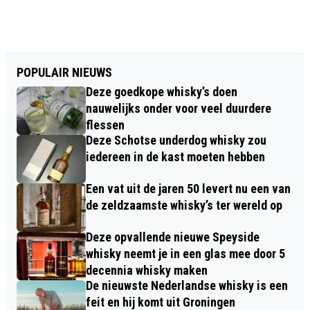
POPULAIR NIEUWS
Deze goedkope whisky’s doen
nauwelijks onder voor veel duurdere
flessen
Deze Schotse underdog whisky zou
iedereen in de kast moeten hebben
Een vat uit de jaren 50 levert nu een van
de zeldzaamste whisky’s ter wereld op
Deze opvallende nieuwe Speyside
whisky neemt je in een glas mee door 5
decennia whisky maken
De nieuwste Nederlandse whisky is een
feit en hij komt uit Groningen