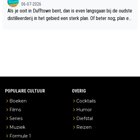
06-07-2026
Als je ooit in Dufftown bent, dan is even langsgaan bij de oudste
distilleerderij in het gebied een sterk plan. Of beter nog; plan ee
n overnachting in de B&B Abbeyfield, boek de kamer Hogshead
en je hebt vanuit je slaapkamer heel mooi uitzicht op de distille
erderij zelf!
POPULAIRE CULTUUR
OVERIG
Boeken
Cocktails
Films
Humor
Series
Diefstal
Muziek
Reizen
Formule 1