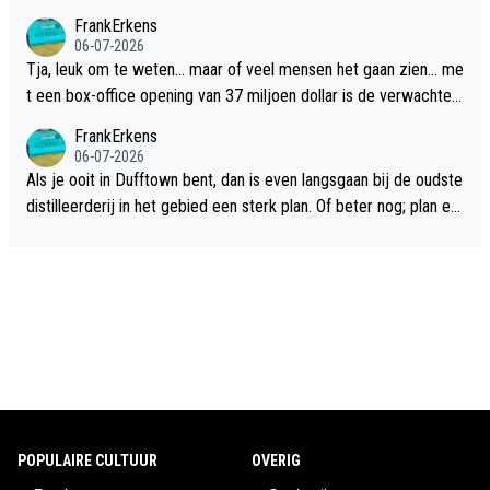
FrankErkens
06-07-2026
Tja, leuk om te weten... maar of veel mensen het gaan zien... me
t een box-office opening van 37 miljoen dollar is de verwachte
flop een feit.
FrankErkens
06-07-2026
Als je ooit in Dufftown bent, dan is even langsgaan bij de oudste
distilleerderij in het gebied een sterk plan. Of beter nog; plan ee
n overnachting in de B&B Abbeyfield, boek de kamer Hogshead
en je hebt vanuit je slaapkamer heel mooi uitzicht op de distille
erderij zelf!
POPULAIRE CULTUUR
OVERIG