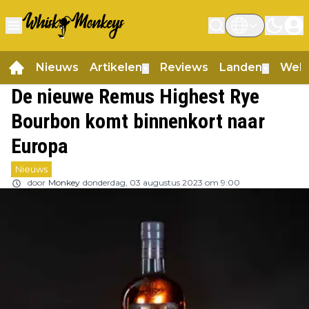
Nieuws
Artikelen
Reviews
Landen
Web
▼
▼
De nieuwe Remus Highest Rye
Bourbon komt binnenkort naar
Europa
Nieuws
door
Monkey
donderdag, 03 augustus 2023 om 9:00