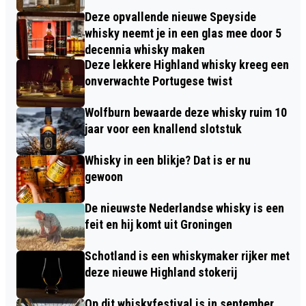
Deze opvallende nieuwe Speyside
whisky neemt je in een glas mee door 5
decennia whisky maken
Deze lekkere Highland whisky kreeg een
onverwachte Portugese twist
Wolfburn bewaarde deze whisky ruim 10
jaar voor een knallend slotstuk
Whisky in een blikje? Dat is er nu
gewoon
De nieuwste Nederlandse whisky is een
feit en hij komt uit Groningen
Schotland is een whiskymaker rijker met
deze nieuwe Highland stokerij
Op dit whiskyfestival is in september