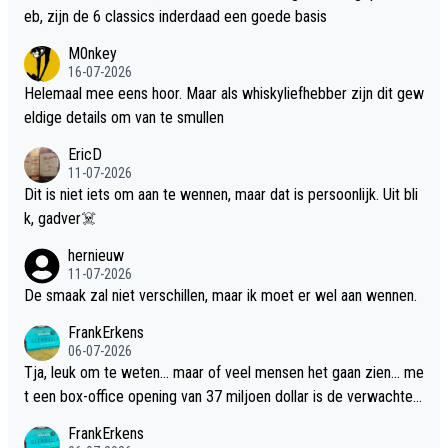
eb, zijn de 6 classics inderdaad een goede basis
M0nkey
16-07-2026
Helemaal mee eens hoor. Maar als whiskyliefhebber zijn dit gew
eldige details om van te smullen
EricD
11-07-2026
Dit is niet iets om aan te wennen, maar dat is persoonlijk. Uit bli
k, gadver☠️
hernieuw
11-07-2026
De smaak zal niet verschillen, maar ik moet er wel aan wennen.
FrankErkens
06-07-2026
Tja, leuk om te weten... maar of veel mensen het gaan zien... me
t een box-office opening van 37 miljoen dollar is de verwachte
flop een feit.
FrankErkens