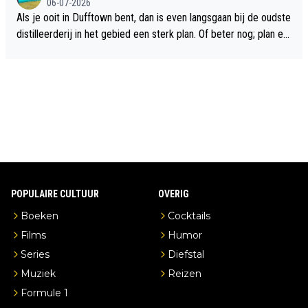
06-07-2026
Als je ooit in Dufftown bent, dan is even langsgaan bij de oudste
distilleerderij in het gebied een sterk plan. Of beter nog; plan ee
n overnachting in de B&B Abbeyfield, boek de kamer Hogshead
en je hebt vanuit je slaapkamer heel mooi uitzicht op de distille
erderij zelf!
POPULAIRE CULTUUR
OVERIG
Boeken
Cocktails
Films
Humor
Series
Diefstal
Muziek
Reizen
Formule 1