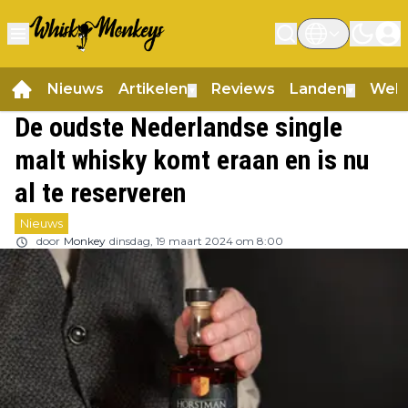
Nieuws
Artikelen
Reviews
Landen
Web
▼
▼
De oudste Nederlandse single
malt whisky komt eraan en is nu
al te reserveren
Nieuws
door
Monkey
dinsdag, 19 maart 2024 om 8:00