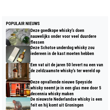
POPULAIR NIEUWS
Deze goedkope whisky’s doen
nauwelijks onder voor veel duurdere
flessen
Deze Schotse underdog whisky zou
iedereen in de kast moeten hebben
Een vat uit de jaren 50 levert nu een van
de zeldzaamste whisky’s ter wereld op
Deze opvallende nieuwe Speyside
whisky neemt je in een glas mee door 5
decennia whisky maken
De nieuwste Nederlandse whisky is een
feit en hij komt uit Groningen