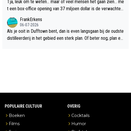
Tja, leuk om te weten... maar of veel mensen het gaan zien... me
t een box-office opening van 37 miljoen dollar is de verwachte
flop een feit.
FrankErkens
06-07-2026
Als je ooit in Dufftown bent, dan is even langsgaan bij de oudste
distilleerderij in het gebied een sterk plan. Of beter nog; plan ee
n overnachting in de B&B Abbeyfield, boek de kamer Hogshead
en je hebt vanuit je slaapkamer heel mooi uitzicht op de distille
erderij zelf!
POPULAIRE CULTUUR
OVERIG
Boeken
Cocktails
Films
Humor