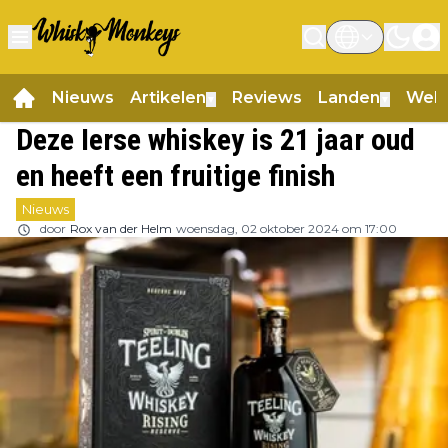
Nieuws
Artikelen
Reviews
Landen
Web
▼
▼
Deze Ierse whiskey is 21 jaar oud
en heeft een fruitige finish
Nieuws
door
Rox van der Helm
woensdag, 02 oktober 2024 om 17:00