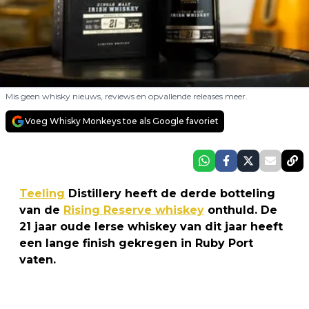
Mis geen whisky nieuws, reviews en opvallende releases meer.
Voeg Whisky Monkeys toe als Google favoriet
Teeling
Distillery heeft de derde botteling
van de
Rising Reserve whiskey
onthuld. De
21 jaar oude Ierse whiskey van dit jaar heeft
een lange finish gekregen in Ruby Port
vaten.