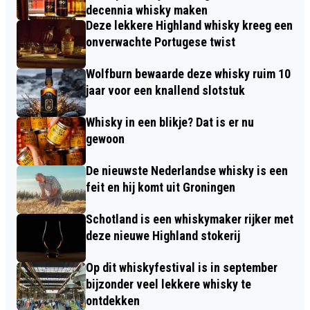
decennia whisky maken
Deze lekkere Highland whisky kreeg een
onverwachte Portugese twist
Wolfburn bewaarde deze whisky ruim 10
jaar voor een knallend slotstuk
Whisky in een blikje? Dat is er nu
gewoon
De nieuwste Nederlandse whisky is een
feit en hij komt uit Groningen
Schotland is een whiskymaker rijker met
deze nieuwe Highland stokerij
Op dit whiskyfestival is in september
bijzonder veel lekkere whisky te
ontdekken