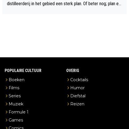
distilleerderij in het gebied een sterk plan. Of beter nog; plan ee
n overnachting in de B&B Abbeyfield, boek de kamer Hogshead
en je hebt vanuit je slaapkamer heel mooi uitzicht op de distille
erderij zelf!
POPULAIRE CULTUUR
OVERIG
Boeken
Cocktails
Films
Humor
Series
Diefstal
Muziek
Reizen
Formule 1
Games
Comics