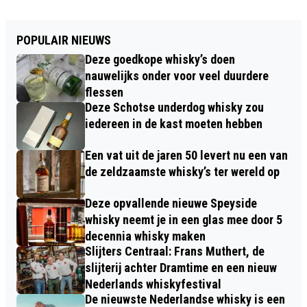
POPULAIR NIEUWS
Deze goedkope whisky’s doen
nauwelijks onder voor veel duurdere
flessen
Deze Schotse underdog whisky zou
iedereen in de kast moeten hebben
Een vat uit de jaren 50 levert nu een van
de zeldzaamste whisky’s ter wereld op
Deze opvallende nieuwe Speyside
whisky neemt je in een glas mee door 5
decennia whisky maken
Slijters Centraal: Frans Muthert, de
slijterij achter Dramtime en een nieuw
Nederlands whiskyfestival
De nieuwste Nederlandse whisky is een