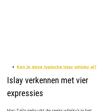
Ken je deze typische Islay whisky al?
Islay verkennen met vier
expressies
Mac-Talla gebruikt de reeks whisky’s in het