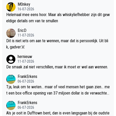
M0nkey
16-07-2026
Helemaal mee eens hoor. Maar als whiskyliefhebber zijn dit gew
eldige details om van te smullen
EricD
11-07-2026
Dit is niet iets om aan te wennen, maar dat is persoonlijk. Uit bli
k, gadver☠️
hernieuw
11-07-2026
De smaak zal niet verschillen, maar ik moet er wel aan wennen.
FrankErkens
06-07-2026
Tja, leuk om te weten... maar of veel mensen het gaan zien... me
t een box-office opening van 37 miljoen dollar is de verwachte
flop een feit.
FrankErkens
06-07-2026
Als je ooit in Dufftown bent, dan is even langsgaan bij de oudste