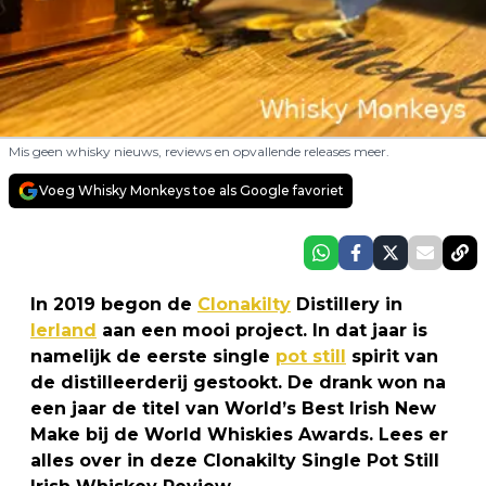
Mis geen whisky nieuws, reviews en opvallende releases meer.
Voeg Whisky Monkeys toe als Google favoriet
In 2019 begon de
Clonakilty
Distillery in
Ierland
aan een mooi project. In dat jaar is
namelijk de eerste single
pot still
spirit van
de distilleerderij gestookt. De drank won na
een jaar de titel van World’s Best Irish New
Make bij de World Whiskies Awards. Lees er
alles over in deze Clonakilty Single Pot Still