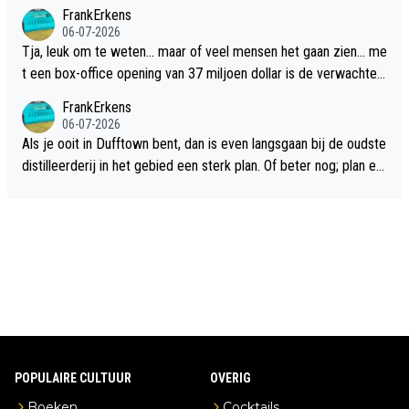
FrankErkens
06-07-2026
Tja, leuk om te weten... maar of veel mensen het gaan zien... me
t een box-office opening van 37 miljoen dollar is de verwachte
flop een feit.
FrankErkens
06-07-2026
Als je ooit in Dufftown bent, dan is even langsgaan bij de oudste
distilleerderij in het gebied een sterk plan. Of beter nog; plan ee
n overnachting in de B&B Abbeyfield, boek de kamer Hogshead
en je hebt vanuit je slaapkamer heel mooi uitzicht op de distille
erderij zelf!
POPULAIRE CULTUUR
OVERIG
Boeken
Cocktails