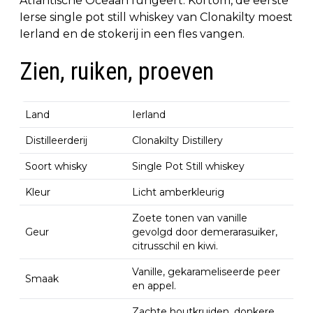
Atlantische Oceaan fungeert. Kortom, de eerste
Ierse single pot still whiskey van Clonakilty moest
Ierland en de stokerij in een fles vangen.
Zien, ruiken, proeven
Land
Ierland
Distilleerderij
Clonakilty Distillery
Soort whisky
Single Pot Still whiskey
Kleur
Licht amberkleurig
Zoete tonen van vanille
Geur
gevolgd door demerarasuiker,
citrusschil en kiwi.
Vanille, gekarameliseerde peer
Smaak
en appel.
Zachte houtkruiden, donkere