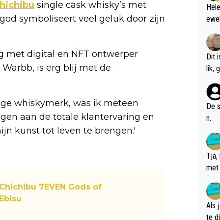
hichibu
single cask whisky’s met
Hele
 god symboliseert veel geluk door zijn
ewel
g met digital en NFT ontwerper
Dit 
 Warbb, is erg blij met de
l
tige whiskymerk, was ik meteen
De s
ragen aan de totale klantervaring en
n.
jn kunst tot leven te brengen.'
Tja,
met 
chte
Chichibu 7EVEN Gods of
 Ebisu
Als 
te dis