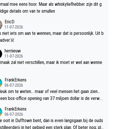
maal mee eens hoor. Maar als whiskyliefhebber zijn dit g
dige details om van te smullen
EricD
11-07-2026
is niet iets om aan te wennen, maar dat is persoonlijk. Uit b
ik, gadver☠️
hernieuw
11-07-2026
maak zal niet verschillen, maar ik moet er wel aan wenne
FrankErkens
06-07-2026
 leuk om te weten... maar of veel mensen het gaan zien...
een box-office opening van 37 miljoen dollar is de verwa
 flop een feit.
FrankErkens
06-07-2026
je ooit in Dufftown bent, dan is even langsgaan bij de ouds
tilleerderij in het gebied een sterk plan. Of beter nog; pla