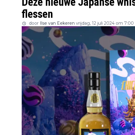
Deze nieuwe Japanse whisk
flessen
door
Ilse van Eekeren
vrijdag, 12 juli 2024 om 7:00