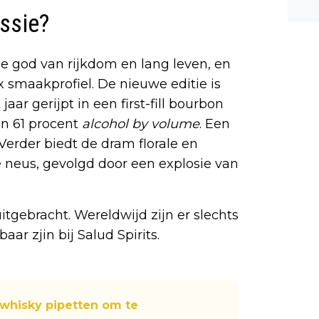
n ee
essie?
shea
e dis
de god van rijkdom en lang leven, en
 smaakprofiel. De nieuwe editie is
ar gerijpt in een first-fill bourbon
an 61 procent
alcohol by volume
. Een
erder biedt de dram florale en
e neus, gevolgd door een explosie van
tgebracht. Wereldwijd zijn er slechts
aar zjin bij Salud Spirits.
 whisky pipetten om te