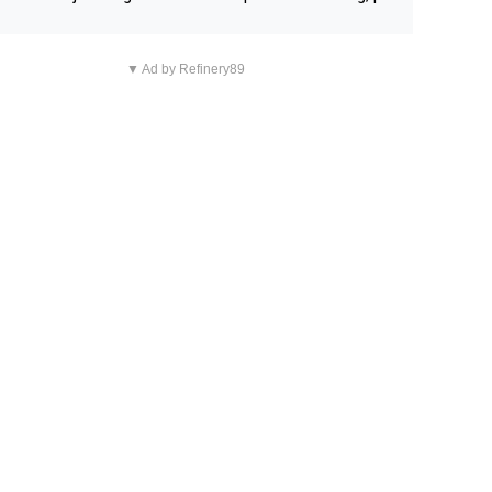
n overnachting in de B&B Abbeyfield, boek de kamer Hog
d en je hebt vanuit je slaapkamer heel mooi uitzicht op d
▼ Ad by Refinery89
tilleerderij zelf!