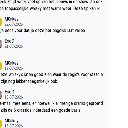
teek altijd weer veel op van het nieuws in de show. Zo ook
de toepasselijke whisky met warm weer. Deze tip kan ik
dit weer wel gebruiken.
M0nkey
22-07-2026
 je eens voor dat je deze per ongeluk laat vallen..
EricD
21-07-2026
M0nkey
19-07-2026
deze whisky's laten goed zien waar de regio's voor staan e
 zijn nog lekker toegankelijk ook.
EricD
18-07-2026
e-maal mee eens, en hoewel ik al menige drams geproefd
heb, zijn de 6 classics inderdaad een goede basis
M0nkey
16-07-2026