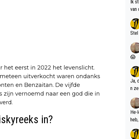
Ik s
van 
met 
Stel
😱
 het eerst in 2022 het levenslicht.
n meteen uitverkocht waren ondanks
Ja, 
onten en Benzaitan. De vijfde
n ze
's zijn vernoemd naar een god die in
erd.
He-l
skyreeks in?