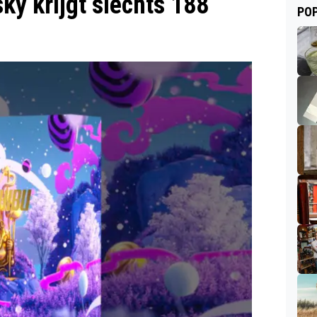
y krijgt slechts 188
POP