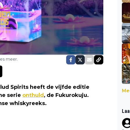
ses meer.
ud Spirits heeft de vijfde editie
Mee
ne serie
onthuld
, de Fukurokuju.
nse whiskyreeks.
Laa