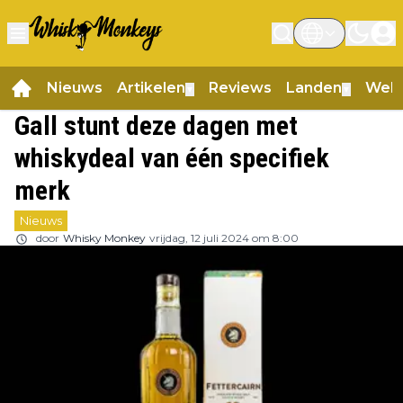
Nieuws
Artikelen
Reviews
Landen
Web
▼
▼
Gall stunt deze dagen met
whiskydeal van één specifiek
merk
Nieuws
door
Whisky Monkey
vrijdag, 12 juli 2024 om 8:00