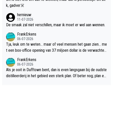
k, gadver☠️
hernieuw
11-07-2026
De smaak zal niet verschillen, maar ik moet er wel aan wennen.
FrankErkens
06-07-2026
Tja, leuk om te weten... maar of veel mensen het gaan zien... me
t een box-office opening van 37 miljoen dollar is de verwachte
flop een feit.
FrankErkens
06-07-2026
Als je ooit in Dufftown bent, dan is even langsgaan bij de oudste
distilleerderij in het gebied een sterk plan. Of beter nog; plan ee
n overnachting in de B&B Abbeyfield, boek de kamer Hogshead
en je hebt vanuit je slaapkamer heel mooi uitzicht op de distille
erderij zelf!