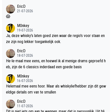
EricD
21-07-2026
😱
M0nkey
19-07-2026
Ja, deze whisky's laten goed zien waar de regio's voor staan en
ze zijn nog lekker toegankelijk ook.
EricD
18-07-2026
He-le-maal mee eens, en hoewel ik al menige drams geproefd h
eb, zijn de 6 classics inderdaad een goede basis
M0nkey
16-07-2026
Helemaal mee eens hoor. Maar als whiskyliefhebber zijn dit gew
eldige details om van te smullen
EricD
11-07-2026
Dit is niet iets om aan te wennen, maar dat is persoonlijk. Uit bli