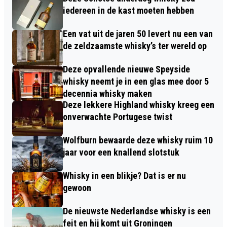
iedereen in de kast moeten hebben
Een vat uit de jaren 50 levert nu een van
de zeldzaamste whisky’s ter wereld op
Deze opvallende nieuwe Speyside
whisky neemt je in een glas mee door 5
decennia whisky maken
Deze lekkere Highland whisky kreeg een
onverwachte Portugese twist
Wolfburn bewaarde deze whisky ruim 10
jaar voor een knallend slotstuk
Whisky in een blikje? Dat is er nu
gewoon
De nieuwste Nederlandse whisky is een
feit en hij komt uit Groningen