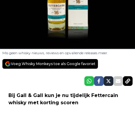
Mis geen whisky nieuws, reviews en opvallende releases meer.
Voeg Whisky Monkeys toe als Google favoriet
Bij Gall & Gall kun je nu tijdelijk Fettercain
whisky met korting scoren