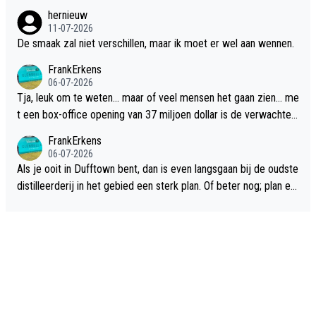
hernieuw
11-07-2026
De smaak zal niet verschillen, maar ik moet er wel aan wennen.
FrankErkens
06-07-2026
Tja, leuk om te weten... maar of veel mensen het gaan zien... me
t een box-office opening van 37 miljoen dollar is de verwachte
flop een feit.
FrankErkens
06-07-2026
Als je ooit in Dufftown bent, dan is even langsgaan bij de oudste
distilleerderij in het gebied een sterk plan. Of beter nog; plan ee
n overnachting in de B&B Abbeyfield, boek de kamer Hogshead
en je hebt vanuit je slaapkamer heel mooi uitzicht op de distille
erderij zelf!