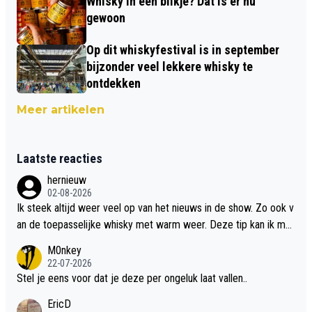
Whisky in een blikje? Dat is er nu
gewoon
Op dit whiskyfestival is in september
bijzonder veel lekkere whisky te
ontdekken
Meer artikelen
Laatste reacties
hernieuw
02-08-2026
Ik steek altijd weer veel op van het nieuws in de show. Zo ook v
an de toepasselijke whisky met warm weer. Deze tip kan ik met
dit weer wel gebruiken.
M0nkey
22-07-2026
Stel je eens voor dat je deze per ongeluk laat vallen..
EricD