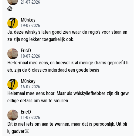
21-07-2026
😱
M0nkey
19-07-2026
Ja, deze whisky's laten goed zien waar de regio's voor staan en
ze zijn nog lekker toegankelijk ook.
EricD
18-07-2026
He-le-maal mee eens, en hoewel ik al menige drams geproefd h
eb, zijn de 6 classics inderdaad een goede basis
M0nkey
16-07-2026
Helemaal mee eens hoor. Maar als whiskyliefhebber zijn dit gew
eldige details om van te smullen
EricD
11-07-2026
Dit is niet iets om aan te wennen, maar dat is persoonlijk. Uit bli
k, gadver☠️