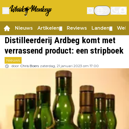
Nieuws
Artikelen
Reviews
Landen
Web
▼
▼
Distilleerderij Ardbeg komt met
verrassend product: een stripboek
Nieuws
door
Chris Boers
zaterdag, 21 januari 2023 om 17:00