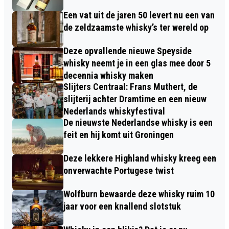
Een vat uit de jaren 50 levert nu een van
de zeldzaamste whisky’s ter wereld op
Deze opvallende nieuwe Speyside
whisky neemt je in een glas mee door 5
decennia whisky maken
Slijters Centraal: Frans Muthert, de
slijterij achter Dramtime en een nieuw
Nederlands whiskyfestival
De nieuwste Nederlandse whisky is een
feit en hij komt uit Groningen
Deze lekkere Highland whisky kreeg een
onverwachte Portugese twist
Wolfburn bewaarde deze whisky ruim 10
jaar voor een knallend slotstuk