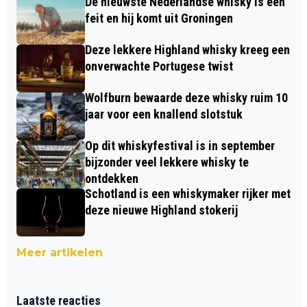
De nieuwste Nederlandse whisky is een
feit en hij komt uit Groningen
Deze lekkere Highland whisky kreeg een
onverwachte Portugese twist
Wolfburn bewaarde deze whisky ruim 10
jaar voor een knallend slotstuk
Op dit whiskyfestival is in september
bijzonder veel lekkere whisky te
ontdekken
Schotland is een whiskymaker rijker met
deze nieuwe Highland stokerij
Meer artikelen
Laatste reacties