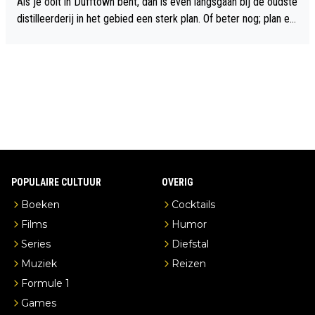
Als je ooit in Dufftown bent, dan is even langsgaan bij de oudste
distilleerderij in het gebied een sterk plan. Of beter nog; plan ee
n overnachting in de B&B Abbeyfield, boek de kamer Hogshead
en je hebt vanuit je slaapkamer heel mooi uitzicht op de distille
erderij zelf!
POPULAIRE CULTUUR
OVERIG
Boeken
Cocktails
Films
Humor
Series
Diefstal
Muziek
Reizen
Formule 1
Games