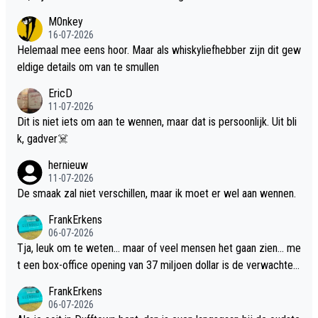
M0nkey
16-07-2026
Helemaal mee eens hoor. Maar als whiskyliefhebber zijn dit gew
eldige details om van te smullen
EricD
11-07-2026
Dit is niet iets om aan te wennen, maar dat is persoonlijk. Uit bli
k, gadver☠️
hernieuw
11-07-2026
De smaak zal niet verschillen, maar ik moet er wel aan wennen.
FrankErkens
06-07-2026
Tja, leuk om te weten... maar of veel mensen het gaan zien... me
t een box-office opening van 37 miljoen dollar is de verwachte
flop een feit.
FrankErkens
06-07-2026