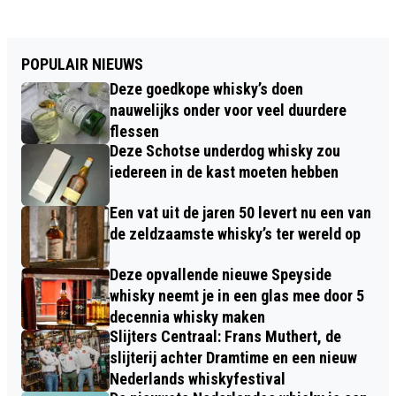
POPULAIR NIEUWS
Deze goedkope whisky’s doen
nauwelijks onder voor veel duurdere
flessen
Deze Schotse underdog whisky zou
iedereen in de kast moeten hebben
Een vat uit de jaren 50 levert nu een van
de zeldzaamste whisky’s ter wereld op
Deze opvallende nieuwe Speyside
whisky neemt je in een glas mee door 5
decennia whisky maken
Slijters Centraal: Frans Muthert, de
slijterij achter Dramtime en een nieuw
Nederlands whiskyfestival