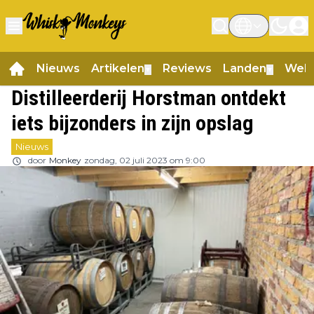
Nieuws
Artikelen
Reviews
Landen
Web
▼
▼
Distilleerderij Horstman ontdekt
iets bijzonders in zijn opslag
Nieuws
door
Monkey
zondag, 02 juli 2023 om 9:00