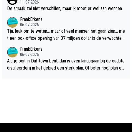
11-07-2026
De smaak zal niet verschillen, maar ik moet er wel aan wennen.
FrankErkens
06-07-2026
Tja, leuk om te weten... maar of veel mensen het gaan zien... me
t een box-office opening van 37 miljoen dollar is de verwachte
flop een feit.
FrankErkens
06-07-2026
Als je ooit in Dufftown bent, dan is even langsgaan bij de oudste
distilleerderij in het gebied een sterk plan. Of beter nog; plan ee
n overnachting in de B&B Abbeyfield, boek de kamer Hogshead
en je hebt vanuit je slaapkamer heel mooi uitzicht op de distille
erderij zelf!