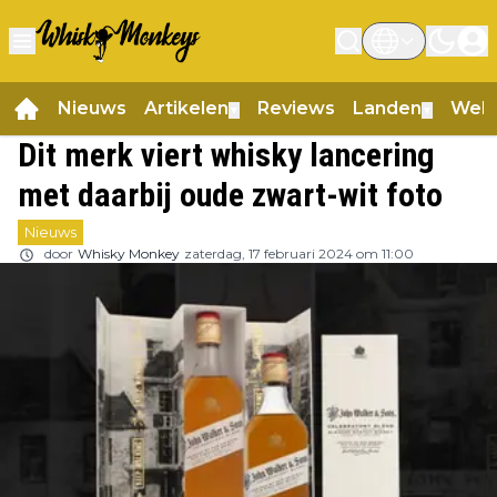
Nieuws
Artikelen
Reviews
Landen
Web
▼
▼
Dit merk viert whisky lancering
met daarbij oude zwart-wit foto
Nieuws
door
Whisky Monkey
zaterdag, 17 februari 2024 om 11:00