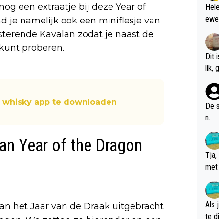
 nog een extraatje bij deze Year of
Hele
ewel
d je namelijk ook een miniflesje van
rasterende Kavalan zodat je naast de
 kunt proberen.
Dit 
l
y whisky app te downloaden
De s
n.
lan Year of the Dragon
Tja,
met 
chte
Als 
van het Jaar van de Draak uitgebracht
te dis