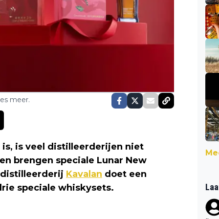
ses meer.
is, is veel distilleerderijen niet
Mee
ijen brengen speciale Lunar New
distilleerderij
Kavalan
doet een
Laa
drie speciale whiskysets.