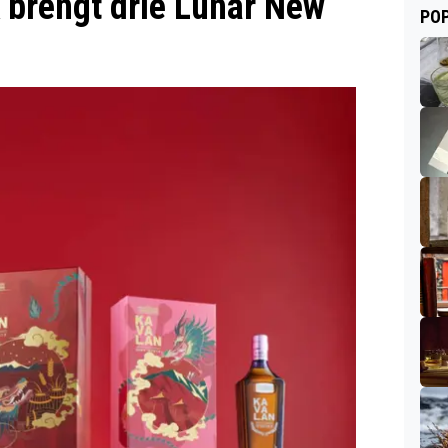
 brengt drie Lunar New
POP