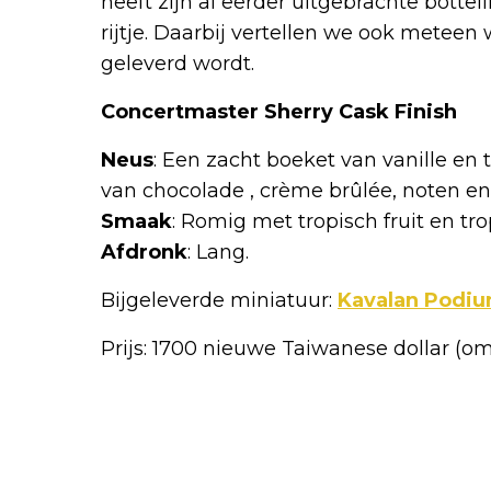
heeft zijn al eerder uitgebrachte botte
rijtje. Daarbij vertellen we ook meteen 
geleverd wordt.
Concertmaster Sherry Cask Finish
Neus
: Een zacht boeket van vanille en 
van chocolade , crème brûlée, noten en r
Smaak
: Romig met tropisch fruit en trop
Afdronk
: Lang.
Bijgeleverde miniatuur:
Kavalan Podi
Prijs: 1700 nieuwe Taiwanese dollar (o