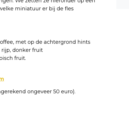
lingen. We zetten ze hieronder op een
n ee
welke miniatuur er bij de fles
shea
e dis
toffee, met op de achtergrond hints
ijp, donker fruit
isch fruit.
um
mgerekend ongeveer 50 euro).