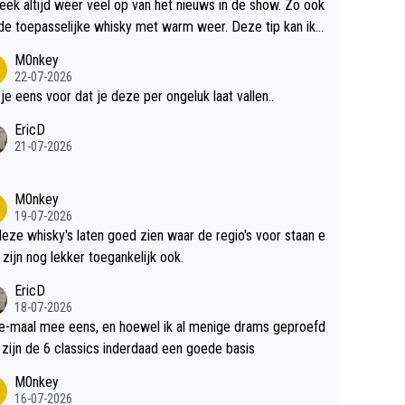
teek altijd weer veel op van het nieuws in de show. Zo ook
de toepasselijke whisky met warm weer. Deze tip kan ik
dit weer wel gebruiken.
M0nkey
22-07-2026
 je eens voor dat je deze per ongeluk laat vallen..
EricD
21-07-2026
M0nkey
19-07-2026
deze whisky's laten goed zien waar de regio's voor staan e
 zijn nog lekker toegankelijk ook.
EricD
18-07-2026
e-maal mee eens, en hoewel ik al menige drams geproefd
heb, zijn de 6 classics inderdaad een goede basis
M0nkey
16-07-2026