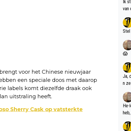
Ik s
van 
met 
Stel
😱
itbrengt voor het Chinese nieuwjaar
Ja, 
n hebben een speciale doos met daarop
n ze
ie labels komt diezelfde draak ook
an uitstraling heeft.
He-l
oso Sherry Cask op vatsterkte