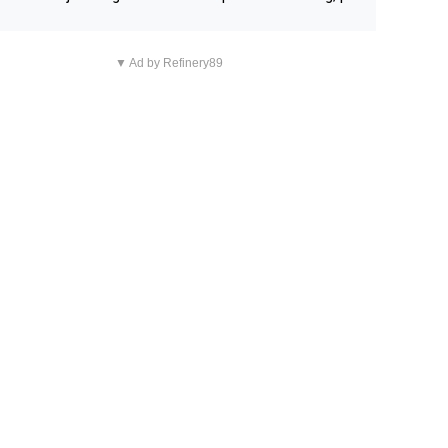
n overnachting in de B&B Abbeyfield, boek de kamer Hog
d en je hebt vanuit je slaapkamer heel mooi uitzicht op d
▼ Ad by Refinery89
tilleerderij zelf!