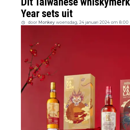
Dit Taiwanese whiskymerk
Year sets uit
door
Monkey
woensdag, 24 januari 2024 om 8:00