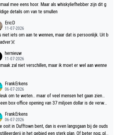
maal mee eens hoor. Maar als whiskyliefhebber zijn dit g
dige details om van te smullen
EricD
11-07-2026
is niet iets om aan te wennen, maar dat is persoonlijk. Uit b
ik, gadver☠️
hernieuw
11-07-2026
maak zal niet verschillen, maar ik moet er wel aan wenne
FrankErkens
06-07-2026
 leuk om te weten... maar of veel mensen het gaan zien...
een box-office opening van 37 miljoen dollar is de verwa
 flop een feit.
FrankErkens
06-07-2026
je ooit in Dufftown bent, dan is even langsgaan bij de ouds
tilleerderij in het gebied een sterk plan. Of beter nog; pla