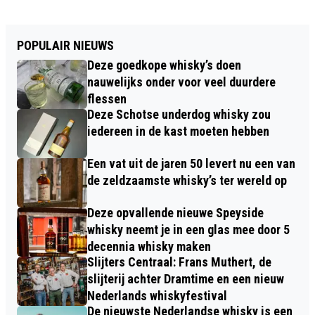
POPULAIR NIEUWS
Deze goedkope whisky’s doen
nauwelijks onder voor veel duurdere
flessen
Deze Schotse underdog whisky zou
iedereen in de kast moeten hebben
Een vat uit de jaren 50 levert nu een van
de zeldzaamste whisky’s ter wereld op
Deze opvallende nieuwe Speyside
whisky neemt je in een glas mee door 5
decennia whisky maken
Slijters Centraal: Frans Muthert, de
slijterij achter Dramtime en een nieuw
Nederlands whiskyfestival
De nieuwste Nederlandse whisky is een