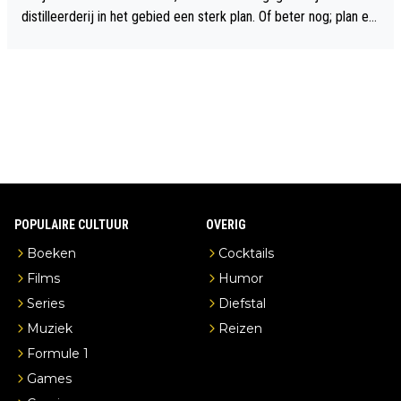
distilleerderij in het gebied een sterk plan. Of beter nog; plan ee
n overnachting in de B&B Abbeyfield, boek de kamer Hogshead
en je hebt vanuit je slaapkamer heel mooi uitzicht op de distille
erderij zelf!
POPULAIRE CULTUUR
OVERIG
Boeken
Cocktails
Films
Humor
Series
Diefstal
Muziek
Reizen
Formule 1
Games