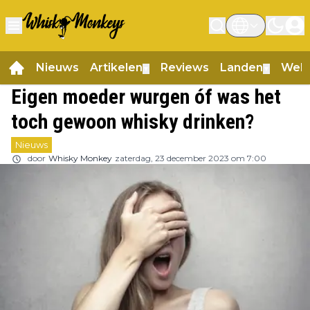
Nieuws
Artikelen
Reviews
Landen
Web
▼
▼
Eigen moeder wurgen óf was het
toch gewoon whisky drinken?
Nieuws
door
Whisky Monkey
zaterdag, 23 december 2023 om 7:00