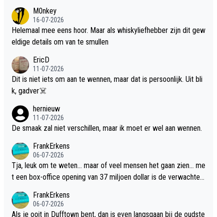
M0nkey
16-07-2026
Helemaal mee eens hoor. Maar als whiskyliefhebber zijn dit gew
eldige details om van te smullen
EricD
11-07-2026
Dit is niet iets om aan te wennen, maar dat is persoonlijk. Uit bli
k, gadver☠️
hernieuw
11-07-2026
De smaak zal niet verschillen, maar ik moet er wel aan wennen.
FrankErkens
06-07-2026
Tja, leuk om te weten... maar of veel mensen het gaan zien... me
t een box-office opening van 37 miljoen dollar is de verwachte
flop een feit.
FrankErkens
06-07-2026
Als je ooit in Dufftown bent, dan is even langsgaan bij de oudste