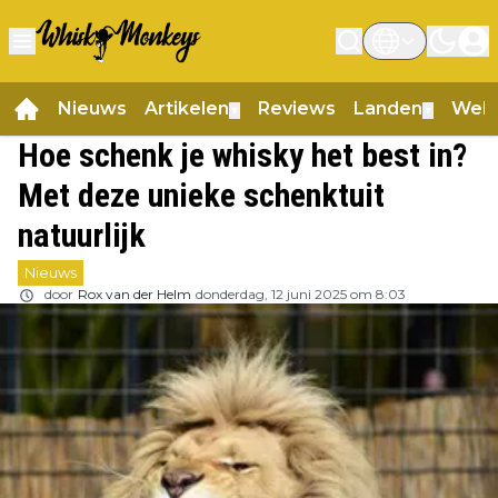
Nieuws
Artikelen
Reviews
Landen
Web
▼
▼
Hoe schenk je whisky het best in?
Met deze unieke schenktuit
natuurlijk
Nieuws
door
Rox van der Helm
donderdag, 12 juni 2025 om 8:03