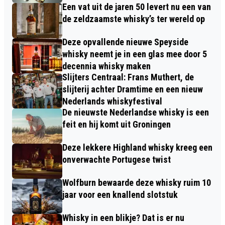
Een vat uit de jaren 50 levert nu een van
de zeldzaamste whisky’s ter wereld op
Deze opvallende nieuwe Speyside
whisky neemt je in een glas mee door 5
decennia whisky maken
Slijters Centraal: Frans Muthert, de
slijterij achter Dramtime en een nieuw
Nederlands whiskyfestival
De nieuwste Nederlandse whisky is een
feit en hij komt uit Groningen
Deze lekkere Highland whisky kreeg een
onverwachte Portugese twist
Wolfburn bewaarde deze whisky ruim 10
jaar voor een knallend slotstuk
Whisky in een blikje? Dat is er nu