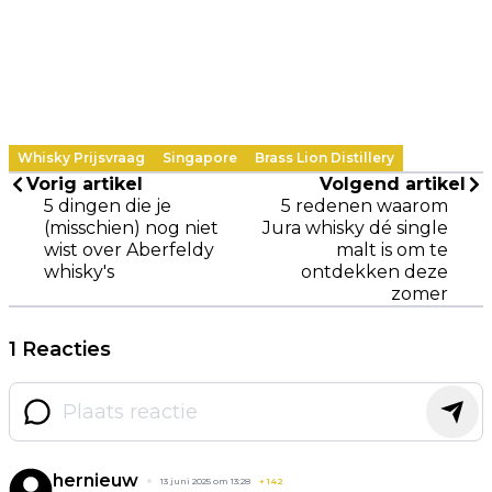
Whisky Prijsvraag
Singapore
Brass Lion Distillery
Vorig artikel
Volgend artikel
5 dingen die je
5 redenen waarom
(misschien) nog niet
Jura whisky dé single
wist over Aberfeldy
malt is om te
whisky's
ontdekken deze
zomer
1 Reacties
hernieuw
13 juni 2025 om 13:28
+
142