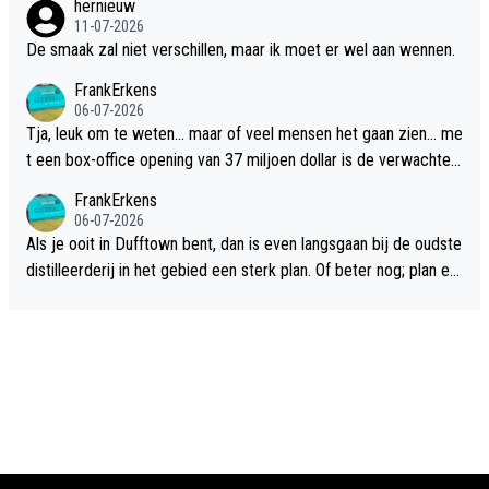
hernieuw
11-07-2026
De smaak zal niet verschillen, maar ik moet er wel aan wennen.
FrankErkens
06-07-2026
Tja, leuk om te weten... maar of veel mensen het gaan zien... me
t een box-office opening van 37 miljoen dollar is de verwachte
flop een feit.
FrankErkens
06-07-2026
Als je ooit in Dufftown bent, dan is even langsgaan bij de oudste
distilleerderij in het gebied een sterk plan. Of beter nog; plan ee
n overnachting in de B&B Abbeyfield, boek de kamer Hogshead
en je hebt vanuit je slaapkamer heel mooi uitzicht op de distille
erderij zelf!