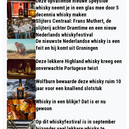
Deze opvallende nieuwe Speyside
whisky neemt je in een glas mee door 5
decennia whisky maken
Slijters Centraal: Frans Muthert, de
slijterij achter Dramtime en een nieuw
Nederlands whiskyfestival
De nieuwste Nederlandse whisky is een
feit en hij komt uit Groningen
Deze lekkere Highland whisky kreeg een
onverwachte Portugese twist
Wolfburn bewaarde deze whisky ruim 10
jaar voor een knallend slotstuk
Whisky in een blikje? Dat is er nu
gewoon
Op dit whiskyfestival is in september
bijzonder veel lekkere whisky te