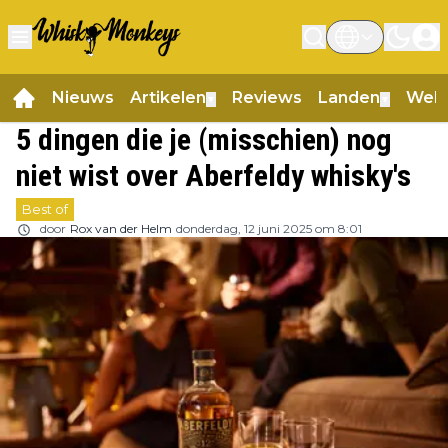
Nieuws
Artikelen
Reviews
Landen
Web
▼
▼
5 dingen die je (misschien) nog
niet wist over Aberfeldy whisky's
Best of
door
Rox van der Helm
donderdag, 12 juni 2025 om 8:01