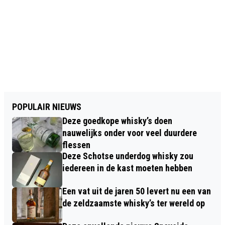
POPULAIR NIEUWS
Deze goedkope whisky’s doen
nauwelijks onder voor veel duurdere
flessen
Deze Schotse underdog whisky zou
iedereen in de kast moeten hebben
Een vat uit de jaren 50 levert nu een van
de zeldzaamste whisky’s ter wereld op