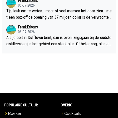
FrankErkens
06-07-2026
Tja, leuk om te weten... maar of veel mensen het gaan zien... me
t een box-office opening van 37 miljoen dollar is de verwachte
flop een feit.
FrankErkens
06-07-2026
Als je ooit in Dufftown bent, dan is even langsgaan bij de oudste
distilleerderij in het gebied een sterk plan. Of beter nog; plan ee
n overnachting in de B&B Abbeyfield, boek de kamer Hogshead
en je hebt vanuit je slaapkamer heel mooi uitzicht op de distille
erderij zelf!
POPULAIRE CULTUUR
OVERIG
Boeken
Cocktails