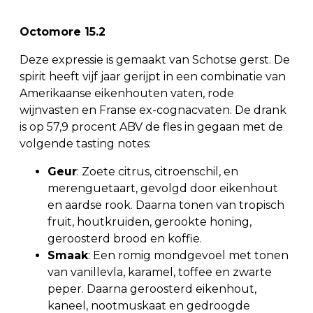
Octomore 15.2
Deze expressie is gemaakt van Schotse gerst. De
spirit heeft vijf jaar gerijpt in een combinatie van
Amerikaanse eikenhouten vaten, rode
wijnvasten en Franse ex-cognacvaten. De drank
is op 57,9 procent ABV de fles in gegaan met de
volgende tasting notes:
Geur
: Zoete citrus, citroenschil, en
merenguetaart, gevolgd door eikenhout
en aardse rook. Daarna tonen van tropisch
fruit, houtkruiden, gerookte honing,
geroosterd brood en koffie.
Smaak
: Een romig mondgevoel met tonen
van vanillevla, karamel, toffee en zwarte
peper. Daarna geroosterd eikenhout,
kaneel, nootmuskaat en gedroogde