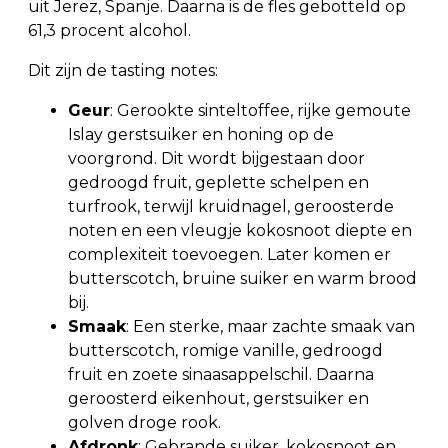
uit Jerez, Spanje. Daarna is de fles gebotteld op
61,3 procent alcohol.
Dit zijn de tasting notes:
Geur
: Gerookte sinteltoffee, rijke gemoute
Islay gerstsuiker en honing op de
voorgrond. Dit wordt bijgestaan door
gedroogd fruit, geplette schelpen en
turfrook, terwijl kruidnagel, geroosterde
noten en een vleugje kokosnoot diepte en
complexiteit toevoegen. Later komen er
butterscotch, bruine suiker en warm brood
bij.
Smaak
: Een sterke, maar zachte smaak van
butterscotch, romige vanille, gedroogd
fruit en zoete sinaasappelschil. Daarna
geroosterd eikenhout, gerstsuiker en
golven droge rook.
Afdronk
: Gebrande suiker, kokosnoot en