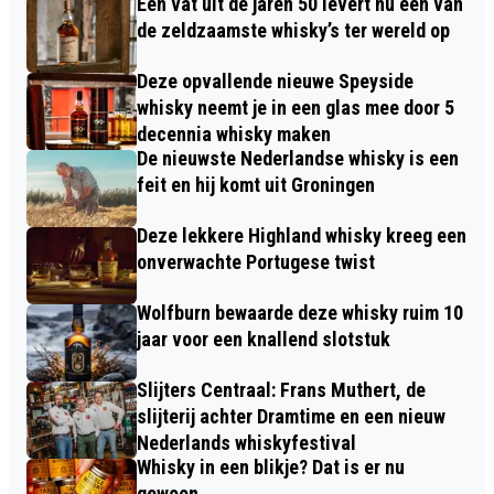
Een vat uit de jaren 50 levert nu een van
de zeldzaamste whisky’s ter wereld op
Deze opvallende nieuwe Speyside
whisky neemt je in een glas mee door 5
decennia whisky maken
De nieuwste Nederlandse whisky is een
feit en hij komt uit Groningen
Deze lekkere Highland whisky kreeg een
onverwachte Portugese twist
Wolfburn bewaarde deze whisky ruim 10
jaar voor een knallend slotstuk
Slijters Centraal: Frans Muthert, de
slijterij achter Dramtime en een nieuw
Nederlands whiskyfestival
Whisky in een blikje? Dat is er nu
gewoon