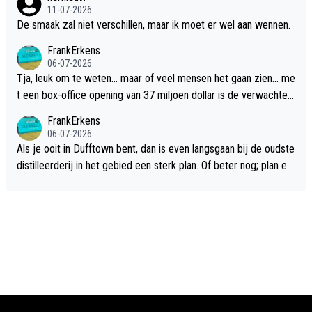
11-07-2026
De smaak zal niet verschillen, maar ik moet er wel aan wennen.
FrankErkens
06-07-2026
Tja, leuk om te weten... maar of veel mensen het gaan zien... me
t een box-office opening van 37 miljoen dollar is de verwachte
flop een feit.
FrankErkens
06-07-2026
Als je ooit in Dufftown bent, dan is even langsgaan bij de oudste
distilleerderij in het gebied een sterk plan. Of beter nog; plan ee
n overnachting in de B&B Abbeyfield, boek de kamer Hogshead
en je hebt vanuit je slaapkamer heel mooi uitzicht op de distille
erderij zelf!