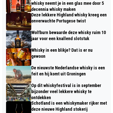
whisky neemt je in een glas mee door 5
decennia whisky maken
Deze lekkere Highland whisky kreeg een
onverwachte Portugese twist
Wolfburn bewaarde deze whisky ruim 10
jaar voor een knallend slotstuk
Whisky in een blikje? Dat is er nu
gewoon
De nieuwste Nederlandse whisky is een
feit en hij komt uit Groningen
Op dit whiskyfestival is in september
bijzonder veel lekkere whisky te
ontdekken
Schotland is een whiskymaker rijker met
deze nieuwe Highland stokerij