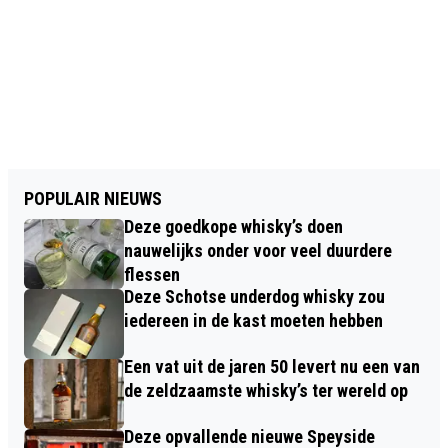
POPULAIR NIEUWS
Deze goedkope whisky’s doen
nauwelijks onder voor veel duurdere
flessen
Deze Schotse underdog whisky zou
iedereen in de kast moeten hebben
Een vat uit de jaren 50 levert nu een van
de zeldzaamste whisky’s ter wereld op
Deze opvallende nieuwe Speyside