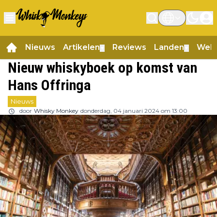
Nieuws
Artikelen
Reviews
Landen
Web
▼
▼
Nieuw whiskyboek op komst van
Hans Offringa
Nieuws
door
Whisky Monkey
donderdag, 04 januari 2024 om 13:00