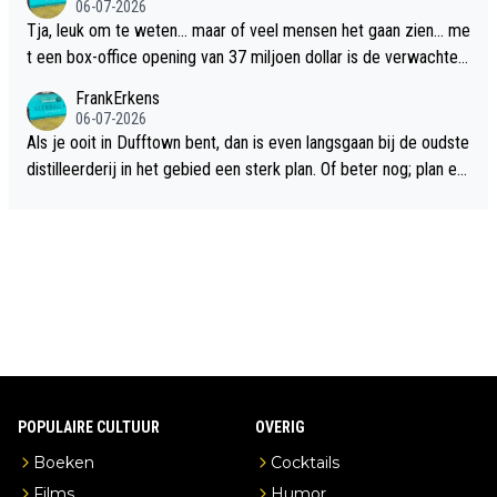
06-07-2026
Tja, leuk om te weten... maar of veel mensen het gaan zien... me
t een box-office opening van 37 miljoen dollar is de verwachte
flop een feit.
FrankErkens
06-07-2026
Als je ooit in Dufftown bent, dan is even langsgaan bij de oudste
distilleerderij in het gebied een sterk plan. Of beter nog; plan ee
n overnachting in de B&B Abbeyfield, boek de kamer Hogshead
en je hebt vanuit je slaapkamer heel mooi uitzicht op de distille
erderij zelf!
POPULAIRE CULTUUR
OVERIG
Boeken
Cocktails
Films
Humor