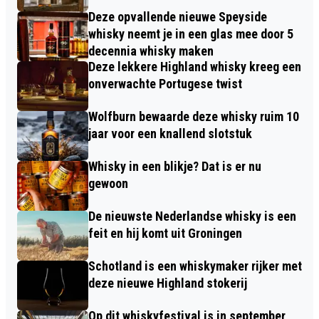
Deze opvallende nieuwe Speyside
whisky neemt je in een glas mee door 5
decennia whisky maken
Deze lekkere Highland whisky kreeg een
onverwachte Portugese twist
Wolfburn bewaarde deze whisky ruim 10
jaar voor een knallend slotstuk
Whisky in een blikje? Dat is er nu
gewoon
De nieuwste Nederlandse whisky is een
feit en hij komt uit Groningen
Schotland is een whiskymaker rijker met
deze nieuwe Highland stokerij
Op dit whiskyfestival is in september