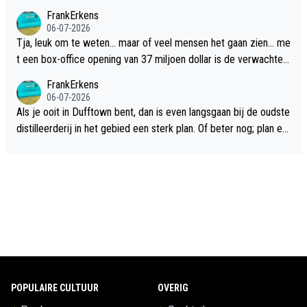
FrankErkens
06-07-2026
Tja, leuk om te weten... maar of veel mensen het gaan zien... me
t een box-office opening van 37 miljoen dollar is de verwachte
flop een feit.
FrankErkens
06-07-2026
Als je ooit in Dufftown bent, dan is even langsgaan bij de oudste
distilleerderij in het gebied een sterk plan. Of beter nog; plan ee
n overnachting in de B&B Abbeyfield, boek de kamer Hogshead
en je hebt vanuit je slaapkamer heel mooi uitzicht op de distille
erderij zelf!
POPULAIRE CULTUUR
OVERIG