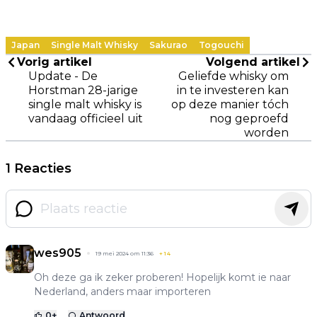
Japan
Single Malt Whisky
Sakurao
Togouchi
Vorig artikel
Volgend artikel
Update - De
Geliefde whisky om
Horstman 28-jarige
in te investeren kan
single malt whisky is
op deze manier tóch
vandaag officieel uit
nog geproefd
worden
1 Reacties
wes905
19 mei 2024 om 11:36
+
14
Oh deze ga ik zeker proberen! Hopelijk komt ie naar
Nederland, anders maar importeren
0
+
Antwoord