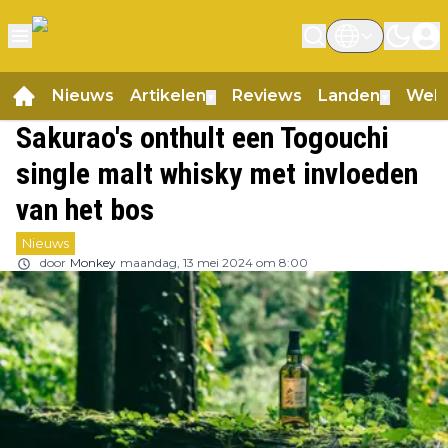
Nieuws
Artikelen
Reviews
Landen
Web
▼
▼
Sakurao's onthult een Togouchi
single malt whisky met invloeden
van het bos
Nieuws
door
Monkey
maandag, 13 mei 2024 om 8:00