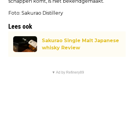
schappen komt, is niet bekendgemaakt.
Foto: Sakurao Distillery
Lees ook
Sakurao Single Malt Japanese
whisky Review
▼ Ad by Refinery89