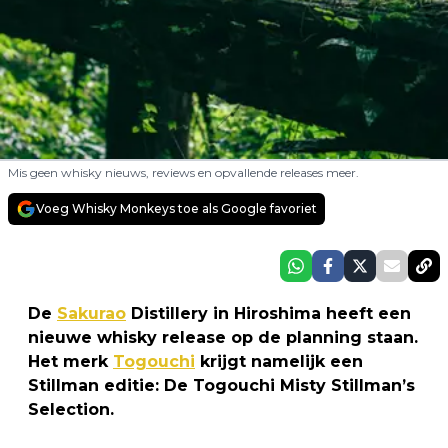
Mis geen whisky nieuws, reviews en opvallende releases meer.
Voeg Whisky Monkeys toe als Google favoriet
De
Sakurao
Distillery in Hiroshima heeft een
nieuwe whisky release op de planning staan.
Het merk
Togouchi
krijgt namelijk een
Stillman editie: De Togouchi Misty Stillman’s
Selection.