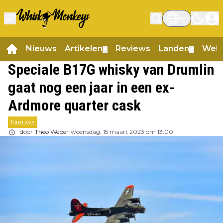
Nieuws
Artikelen
Reviews
Landen
Web
▼
▼
Speciale B17G whisky van Drumlin
gaat nog een jaar in een ex-
Ardmore quarter cask
Nieuws
door
Theo Weber
woensdag, 15 maart 2023 om 13:00