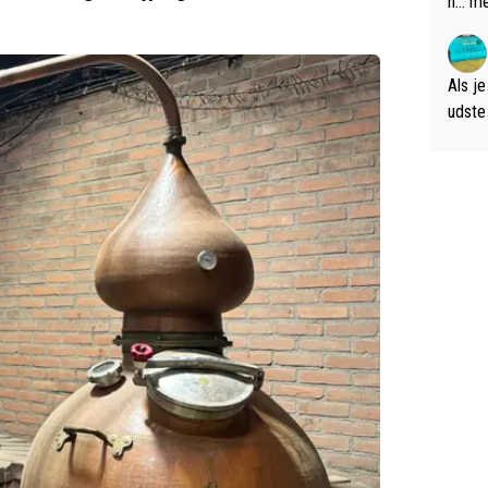
n... m
verwa
Als je
udste d
og; p
amer 
uitzic