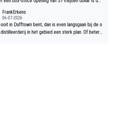
et een box-office opening van 37 miljoen dollar is de
chte flop een feit.
FrankErkens
06-07-2026
 ooit in Dufftown bent, dan is even langsgaan bij de o
istilleerderij in het gebied een sterk plan. Of beter n
lan een overnachting in de B&B Abbeyfield, boek de k
Hogshead en je hebt vanuit je slaapkamer heel mooi
ht op de distilleerderij zelf!