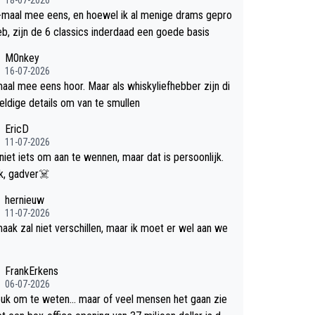
-maal mee eens, en hoewel ik al menige drams gepro
efd heb, zijn de 6 classics inderdaad een goede basis
M0nkey
16-07-2026
aal mee eens hoor. Maar als whiskyliefhebber zijn di
eldige details om van te smullen
EricD
11-07-2026
 niet iets om aan te wennen, maar dat is persoonlijk.
Uit blik, gadver☠️
hernieuw
11-07-2026
aak zal niet verschillen, maar ik moet er wel aan we
FrankErkens
06-07-2026
leuk om te weten... maar of veel mensen het gaan zie