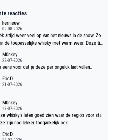
ste reacties
hernieuw
02-08-2026
eek altijd weer veel op van het nieuws in de show. Zo
an de toepasselijke whisky met warm weer. Deze tip
k met dit weer wel gebruiken.
M0nkey
22-07-2026
e eens voor dat je deze per ongeluk laat vallen..
EricD
21-07-2026
M0nkey
19-07-2026
eze whisky's laten goed zien waar de regio's voor sta
ze zijn nog lekker toegankelijk ook.
EricD
18-07-2026