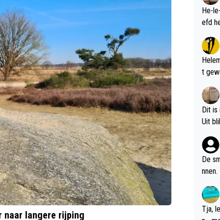
He-le
Helem
t gew
Dit is
De sm
nnen.
Tja, 
naar langere rijping