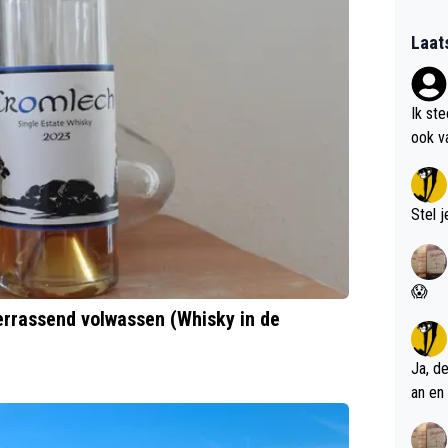
Laat
Ik st
ook v
kan i
Stel j
😱
rrassend volwassen (Whisky in de
Ja, d
an en 