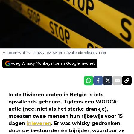
Mis geen whisky nieuws, reviews en opvallende releases meer.
Voeg Whisky Monkeys toe als Google favoriet
In de Rivierenlanden in België is iets
opvallends gebeurd. Tijdens een WODCA-
actie (nee, niet als het sterke drankje),
moesten twee mensen hun rijbewijs voor 15
dagen
inleveren
. Er was whisky gedronken
door de bestuurder én bijrijder, waardoor ze