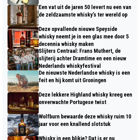
Een vat uit de jaren 50 levert nu een van
de zeldzaamste whisky’s ter wereld op
Deze opvallende nieuwe Speyside
whisky neemt je in een glas mee door 5
decennia whisky maken
Slijters Centraal: Frans Muthert, de
slijterij achter Dramtime en een nieuw
Nederlands whiskyfestival
De nieuwste Nederlandse whisky is een
feit en hij komt uit Groningen
Deze lekkere Highland whisky kreeg een
onverwachte Portugese twist
Wolfburn bewaarde deze whisky ruim 10
jaar voor een knallend slotstuk
Whisky in een blikje? Dat is er nu