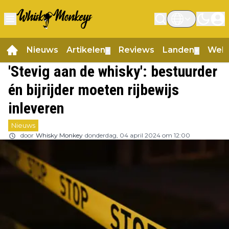
Nieuws
Artikelen
Reviews
Landen
Web
▼
▼
'Stevig aan de whisky': bestuurder
én bijrijder moeten rijbewijs
inleveren
Nieuws
door
Whisky Monkey
donderdag, 04 april 2024 om 12:00