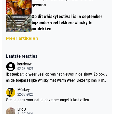
gewoon
Op dit whiskyfestival is in september
bijzonder veel lekkere whisky te
ontdekken
Meer artikelen
Laatste reacties
hernieuw
02-08-2026
Ik steek altijd weer veel op van het nieuws in de show. Zo ook v
an de toepasselijke whisky met warm weer. Deze tip kan ik met
dit weer wel gebruiken.
M0nkey
22-07-2026
Stel je eens voor dat je deze per ongeluk laat vallen..
EricD
21-07-2026