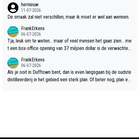
hernieuw
11-07-2026
De smaak zal niet verschillen, maar ik moet er wel aan wennen.
FrankErkens
06-07-2026
Tja, leuk om te weten... maar of veel mensen het gaan zien... me
t een box-office opening van 37 miljoen dollar is de verwachte
flop een feit.
FrankErkens
06-07-2026
Als je ooit in Dufftown bent, dan is even langsgaan bij de oudste
distilleerderij in het gebied een sterk plan. Of beter nog; plan ee
n overnachting in de B&B Abbeyfield, boek de kamer Hogshead
en je hebt vanuit je slaapkamer heel mooi uitzicht op de distille
erderij zelf!