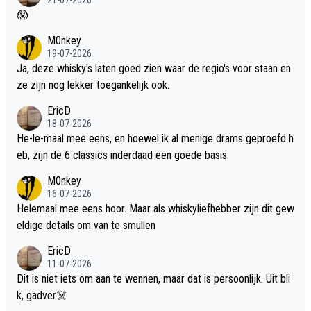
😱
M0nkey
19-07-2026
Ja, deze whisky's laten goed zien waar de regio's voor staan en
ze zijn nog lekker toegankelijk ook.
EricD
18-07-2026
He-le-maal mee eens, en hoewel ik al menige drams geproefd h
eb, zijn de 6 classics inderdaad een goede basis
M0nkey
16-07-2026
Helemaal mee eens hoor. Maar als whiskyliefhebber zijn dit gew
eldige details om van te smullen
EricD
11-07-2026
Dit is niet iets om aan te wennen, maar dat is persoonlijk. Uit bli
k, gadver☠️