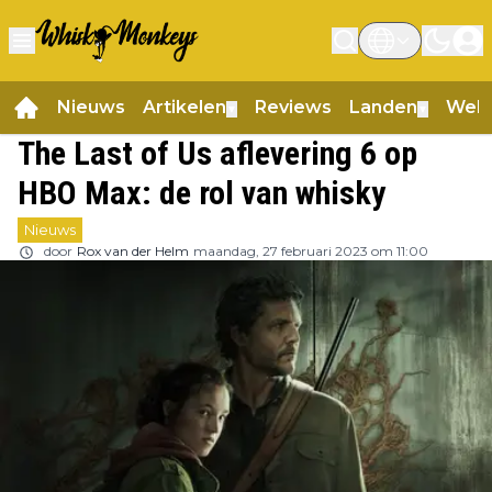
Nieuws
Artikelen
Reviews
Landen
Web
▼
▼
The Last of Us aflevering 6 op
HBO Max: de rol van whisky
Nieuws
door
Rox van der Helm
maandag, 27 februari 2023 om 11:00