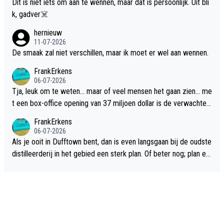
Dit is niet iets om aan te wennen, maar dat is persoonlijk. Uit bli
k, gadver☠️
hernieuw
11-07-2026
De smaak zal niet verschillen, maar ik moet er wel aan wennen.
FrankErkens
06-07-2026
Tja, leuk om te weten... maar of veel mensen het gaan zien... me
t een box-office opening van 37 miljoen dollar is de verwachte
flop een feit.
FrankErkens
06-07-2026
Als je ooit in Dufftown bent, dan is even langsgaan bij de oudste
distilleerderij in het gebied een sterk plan. Of beter nog; plan ee
n overnachting in de B&B Abbeyfield, boek de kamer Hogshead
en je hebt vanuit je slaapkamer heel mooi uitzicht op de distille
erderij zelf!