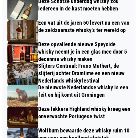
Deze Schotse underdog whisky zou
iedereen in de kast moeten hebben
Een vat uit de jaren 50 levert nu een van
de zeldzaamste whisky’s ter wereld op
Deze opvallende nieuwe Speyside
whisky neemt je in een glas mee door 5
decennia whisky maken
Slijters Centraal: Frans Muthert, de
slijterij achter Dramtime en een nieuw
Nederlands whiskyfestival
De nieuwste Nederlandse whisky is een
feit en hij komt uit Groningen
Deze lekkere Highland whisky kreeg een
onverwachte Portugese twist
Wolfburn bewaarde deze whisky ruim 10
jaar voor een knallend slotstuk