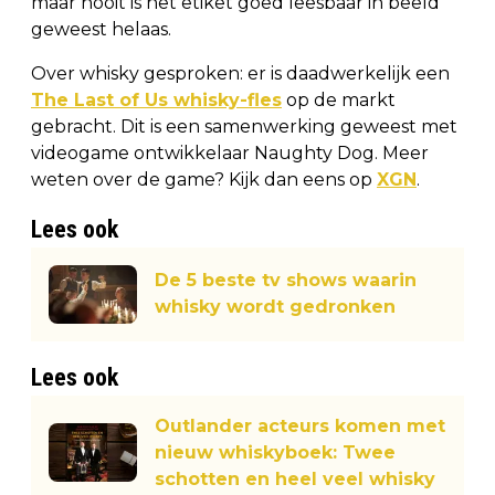
maar nooit is het etiket goed leesbaar in beeld
geweest helaas.
Over whisky gesproken: er is daadwerkelijk een
The Last of Us whisky-fles
op de markt
gebracht. Dit is een samenwerking geweest met
videogame ontwikkelaar Naughty Dog. Meer
weten over de game? Kijk dan eens op
XGN
.
Lees ook
De 5 beste tv shows waarin
whisky wordt gedronken
Lees ook
Outlander acteurs komen met
nieuw whiskyboek: Twee
schotten en heel veel whisky