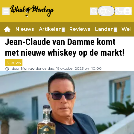
Nieuws
Artikelen
Reviews
Landen
Web
▼
▼
Jean-Claude van Damme komt
met nieuwe whiskey op de markt!
Nieuws
door
Monkey
donderdag, 19 oktober 2023 om 10:00