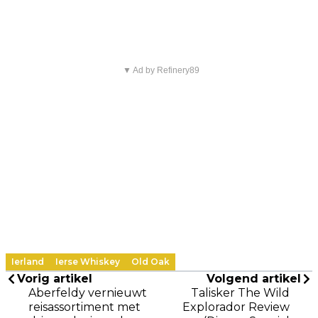
▼ Ad by Refinery89
Ierland
Ierse Whiskey
Old Oak
Vorig artikel
Volgend artikel
Aberfeldy vernieuwt
Talisker The Wild
reisassortiment met
Explorador Review