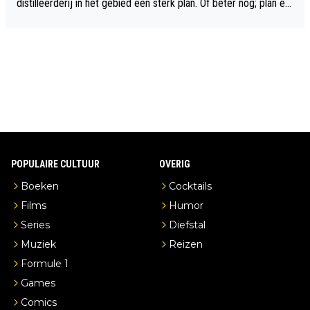
distilleerderij in het gebied een sterk plan. Of beter nog; plan ee
n overnachting in de B&B Abbeyfield, boek de kamer Hogshead
en je hebt vanuit je slaapkamer heel mooi uitzicht op de distille
erderij zelf!
POPULAIRE CULTUUR
OVERIG
Boeken
Cocktails
Films
Humor
Series
Diefstal
Muziek
Reizen
Formule 1
Games
Comics