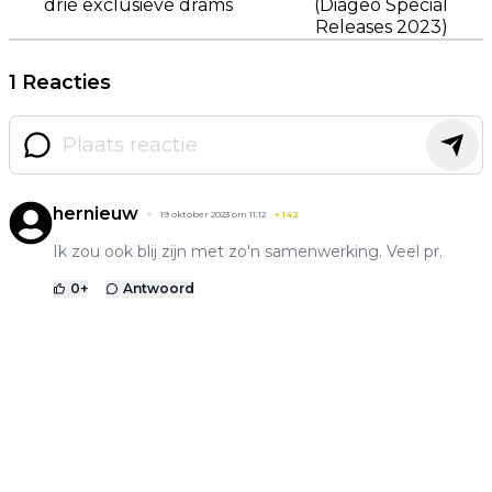
drie exclusieve drams
(Diageo Special
Releases 2023)
1 Reacties
hernieuw
19 oktober 2023 om 11:12
+
142
Ik zou ook blij zijn met zo'n samenwerking. Veel pr.
0
+
Antwoord