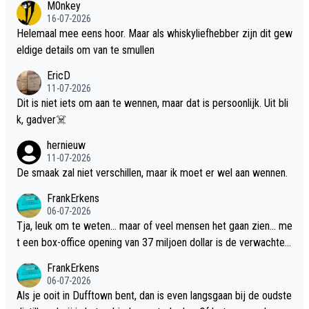
M0nkey
16-07-2026
Helemaal mee eens hoor. Maar als whiskyliefhebber zijn dit gew
eldige details om van te smullen
EricD
11-07-2026
Dit is niet iets om aan te wennen, maar dat is persoonlijk. Uit bli
k, gadver☠️
hernieuw
11-07-2026
De smaak zal niet verschillen, maar ik moet er wel aan wennen.
FrankErkens
06-07-2026
Tja, leuk om te weten... maar of veel mensen het gaan zien... me
t een box-office opening van 37 miljoen dollar is de verwachte
flop een feit.
FrankErkens
06-07-2026
Als je ooit in Dufftown bent, dan is even langsgaan bij de oudste