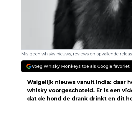
Mis geen whisky nieuws, reviews en opvallende relea
Voeg Whisky Monkeys toe als Google favoriet
Walgelijk nieuws vanuit India: daar 
whisky voorgeschoteld. Er is een vid
dat de hond de drank drinkt en dit h