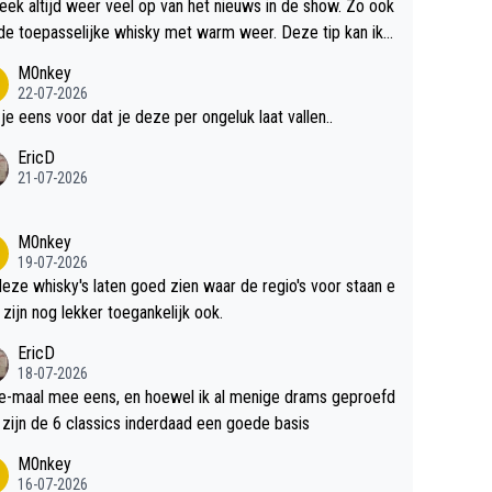
teek altijd weer veel op van het nieuws in de show. Zo ook
de toepasselijke whisky met warm weer. Deze tip kan ik
dit weer wel gebruiken.
M0nkey
22-07-2026
 je eens voor dat je deze per ongeluk laat vallen..
EricD
21-07-2026
M0nkey
19-07-2026
deze whisky's laten goed zien waar de regio's voor staan e
 zijn nog lekker toegankelijk ook.
EricD
18-07-2026
e-maal mee eens, en hoewel ik al menige drams geproefd
heb, zijn de 6 classics inderdaad een goede basis
M0nkey
16-07-2026