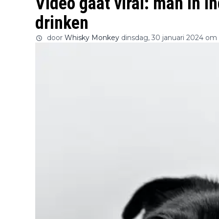
Video gaat viral: man in I
drinken
door
Whisky Monkey
dinsdag, 30 januari 2024 om