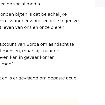
deo op social media.
n ee
shea
nden bijten is dat belachelijke
e dis
en… wanneer wordt er actie tegen ze
leven van ons en onze dieren
-account van Borda om aandacht te
rt mensen, maar kijk naar de
leven kan in gevaar komen.
 man.’
k en is er gevraagd om gepaste actie,