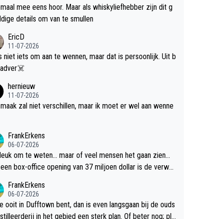
maal mee eens hoor. Maar als whiskyliefhebber zijn dit g
dige details om van te smullen
EricD
11-07-2026
is niet iets om aan te wennen, maar dat is persoonlijk. Uit b
ik, gadver☠️
hernieuw
11-07-2026
maak zal niet verschillen, maar ik moet er wel aan wenne
FrankErkens
06-07-2026
 leuk om te weten... maar of veel mensen het gaan zien...
een box-office opening van 37 miljoen dollar is de verwa
 flop een feit.
FrankErkens
06-07-2026
je ooit in Dufftown bent, dan is even langsgaan bij de ouds
tilleerderij in het gebied een sterk plan. Of beter nog; pla