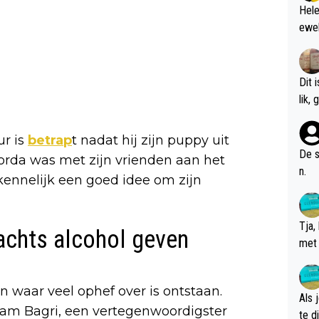
Hele
ewel
Dit 
l
ur is
betrap
t nadat hij zijn puppy uit
De s
Borda was met zijn vrienden aan het
n.
kennelijk een goed idee om zijn
Tja,
achts alcohol geven
met 
chte
n waar veel ophef over is ontstaan.
Als 
am Bagri, een vertegenwoordigster
te dis