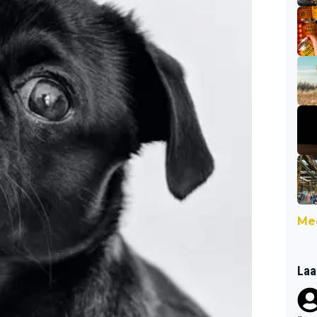
Mee
Laa