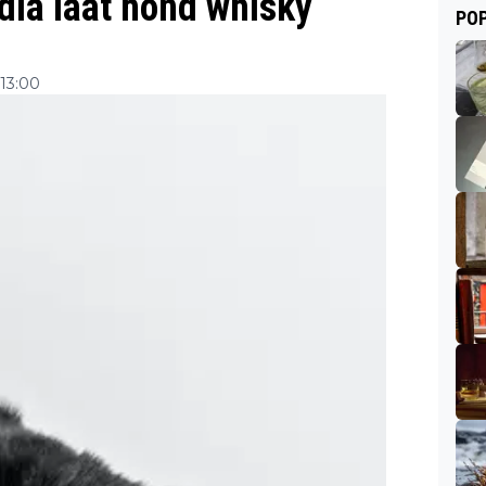
ndia laat hond whisky
POP
 13:00