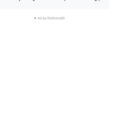
n overnachting in de B&B Abbeyfield, boek de kamer Hog
d en je hebt vanuit je slaapkamer heel mooi uitzicht op d
▼ Ad by Refinery89
tilleerderij zelf!