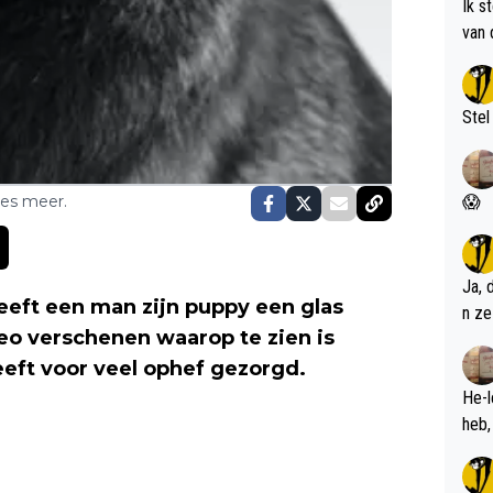
Ik s
van 
met 
Stel
ses meer.
😱
Ja, 
heeft een man zijn puppy een glas
n ze
eo verschenen waarop te zien is
eeft voor veel ophef gezorgd.
He-l