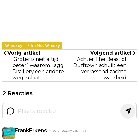
Whiskey
Film Met Whisky
Vorig artikel
Volgend artikel
‘Groter is niet altijd
Achter The Beast of
beter’: waarom Lagg
Dufftown schuilt een
Distillery een andere
verrassend zachte
weg inslaat
waarheid
2 Reacties
FrankErkens
06 juli 2026 om 21:17
+
33