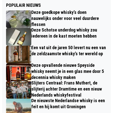
POPULAIR NIEUWS
Deze goedkope whisky’s doen
nauwelijks onder voor veel duurdere
flessen
Deze Schotse underdog whisky zou
iedereen in de kast moeten hebben
Een vat uit de jaren 50 levert nu een van
de zeldzaamste whisky’s ter wereld op
Deze opvallende nieuwe Speyside
whisky neemt je in een glas mee door 5
decennia whisky maken
Slijters Centraal: Frans Muthert, de
slijterij achter Dramtime en een nieuw
Nederlands whiskyfestival
De nieuwste Nederlandse whisky is een
feit en hij komt uit Groningen