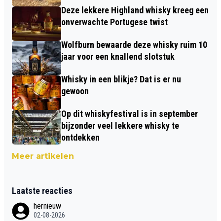
Deze lekkere Highland whisky kreeg een
onverwachte Portugese twist
Wolfburn bewaarde deze whisky ruim 10
jaar voor een knallend slotstuk
Whisky in een blikje? Dat is er nu
gewoon
Op dit whiskyfestival is in september
bijzonder veel lekkere whisky te
ontdekken
Meer artikelen
Laatste reacties
hernieuw
02-08-2026