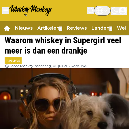
Nieuws
Artikelen
Reviews
Landen
Web
▼
▼
Waarom whiskey in Supergirl veel
meer is dan een drankje
Nieuws
door
Monkey
maandag, 06 juli 2026 om 9:45