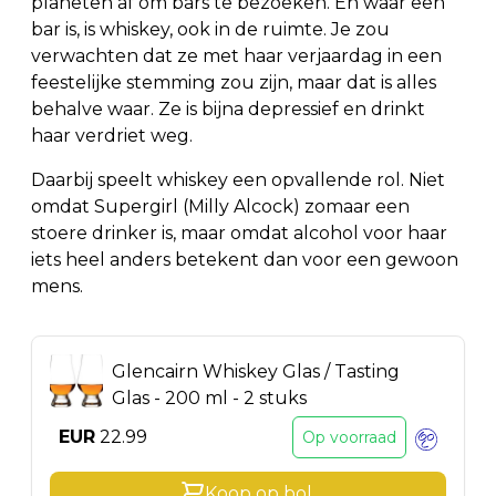
planeten af om bars te bezoeken. En waar een
bar is, is whiskey, ook in de ruimte. Je zou
verwachten dat ze met haar verjaardag in een
feestelijke stemming zou zijn, maar dat is alles
behalve waar. Ze is bijna depressief en drinkt
haar verdriet weg.
Daarbij speelt whiskey een opvallende rol. Niet
omdat Supergirl (Milly Alcock) zomaar een
stoere drinker is, maar omdat alcohol voor haar
iets heel anders betekent dan voor een gewoon
mens.
Glencairn Whiskey Glas / Tasting
Glas - 200 ml - 2 stuks
EUR
22.99
Op voorraad
Koop op
bol
.