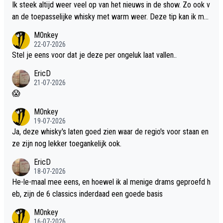
Ik steek altijd weer veel op van het nieuws in de show. Zo ook v
an de toepasselijke whisky met warm weer. Deze tip kan ik met
dit weer wel gebruiken.
M0nkey
22-07-2026
Stel je eens voor dat je deze per ongeluk laat vallen..
EricD
21-07-2026
😱
M0nkey
19-07-2026
Ja, deze whisky's laten goed zien waar de regio's voor staan en
ze zijn nog lekker toegankelijk ook.
EricD
18-07-2026
He-le-maal mee eens, en hoewel ik al menige drams geproefd h
eb, zijn de 6 classics inderdaad een goede basis
M0nkey
16-07-2026