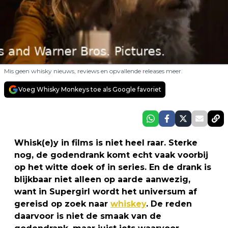
Mis geen whisky nieuws, reviews en opvallende releases meer.
Voeg Whisky Monkeys toe als Google favoriet
Whisk(e)y in films is niet heel raar. Sterke
nog, de godendrank komt echt vaak voorbij
op het witte doek of in series. En de drank is
blijkbaar niet alleen op aarde aanwezig,
want in Supergirl wordt het universum af
gereisd op zoek naar
whiskey
. De reden
daarvoor is niet de smaak van de