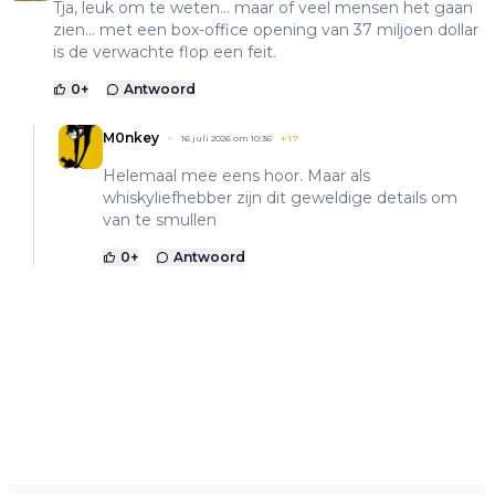
Tja, leuk om te weten... maar of veel mensen het gaan
zien... met een box-office opening van 37 miljoen dollar
is de verwachte flop een feit.
0
+
Antwoord
M0nkey
16 juli 2026 om 10:36
+
17
Helemaal mee eens hoor. Maar als
whiskyliefhebber zijn dit geweldige details om
van te smullen
0
+
Antwoord