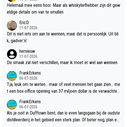
Helemaal mee eens hoor. Maar als whiskyliefhebber zijn dit gew
eldige details om van te smullen
EricD
11-07-2026
Dit is niet iets om aan te wennen, maar dat is persoonlijk. Uit bli
k, gadver☠️
hernieuw
11-07-2026
De smaak zal niet verschillen, maar ik moet er wel aan wennen.
FrankErkens
06-07-2026
Tja, leuk om te weten... maar of veel mensen het gaan zien... me
t een box-office opening van 37 miljoen dollar is de verwachte
flop een feit.
FrankErkens
06-07-2026
Als je ooit in Dufftown bent, dan is even langsgaan bij de oudste
distilleerderij in het gebied een sterk plan. Of beter nog; plan ee
n overnachting in de B&B Abbeyfield, boek de kamer Hogshead