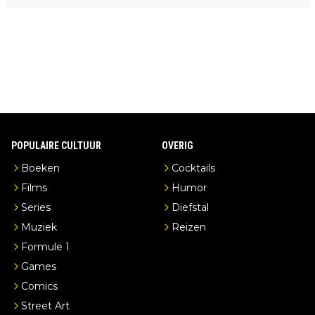
en je hebt vanuit je slaapkamer heel mooi uitzicht op de distille
erderij zelf!
POPULAIRE CULTUUR
OVERIG
Boeken
Cocktails
Films
Humor
Series
Diefstal
Muziek
Reizen
Formule 1
Games
Comics
Street Art