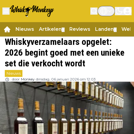
Nieuws
Artikelen
Reviews
Landen
Web
▼
▼
Whiskyverzamelaars opgelet:
2026 begint goed met een unieke
set die verkocht wordt
Nieuws
door
Monkey
dinsdag, 06 januari 2026 om 12:03