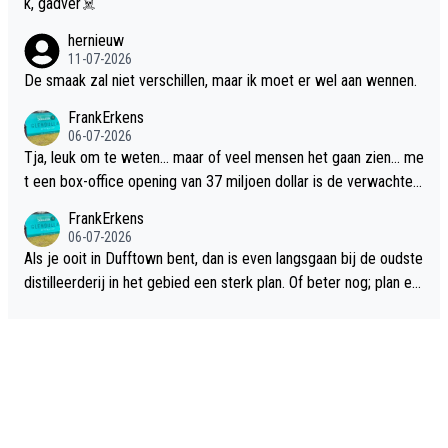
k, gadver☠️
hernieuw
11-07-2026
De smaak zal niet verschillen, maar ik moet er wel aan wennen.
FrankErkens
06-07-2026
Tja, leuk om te weten... maar of veel mensen het gaan zien... me
t een box-office opening van 37 miljoen dollar is de verwachte
flop een feit.
FrankErkens
06-07-2026
Als je ooit in Dufftown bent, dan is even langsgaan bij de oudste
distilleerderij in het gebied een sterk plan. Of beter nog; plan ee
n overnachting in de B&B Abbeyfield, boek de kamer Hogshead
en je hebt vanuit je slaapkamer heel mooi uitzicht op de distille
erderij zelf!