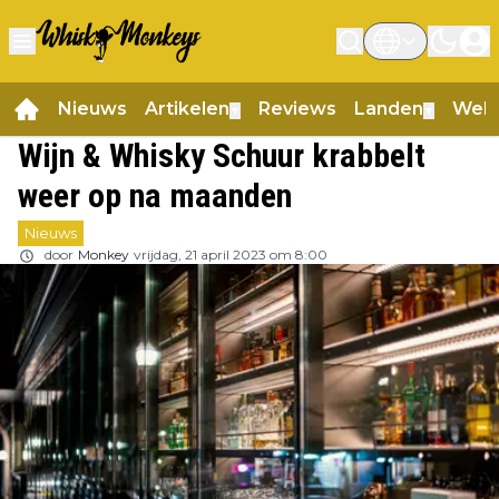
Nieuws
Artikelen
Reviews
Landen
Web
▼
▼
Wijn & Whisky Schuur krabbelt
weer op na maanden
Nieuws
door
Monkey
vrijdag, 21 april 2023 om 8:00