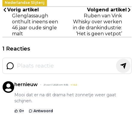
Nederlandse Slijterij
Vorig artikel
Volgend artikel
Glenglassaugh
Ruben van Vink
onthult ineens een
Whisky over werken
46 jaar oude single
in de drankindustrie:
malt
‘Het is geen vetpot’
1 Reacties
hernieuw
21 april 2023 om 9:35
+
142
Mooi dat er na dit drama het zonnetje weer gaat
schijnen.
0
+
Antwoord