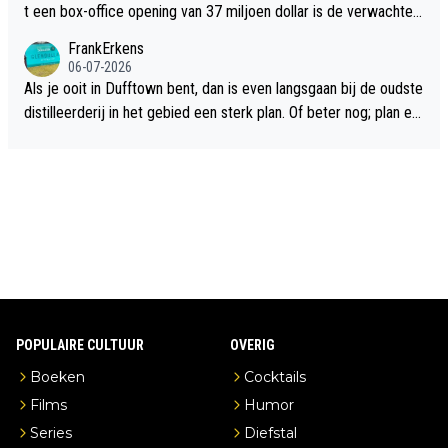
t een box-office opening van 37 miljoen dollar is de verwachte
flop een feit.
FrankErkens
06-07-2026
Als je ooit in Dufftown bent, dan is even langsgaan bij de oudste
distilleerderij in het gebied een sterk plan. Of beter nog; plan ee
n overnachting in de B&B Abbeyfield, boek de kamer Hogshead
en je hebt vanuit je slaapkamer heel mooi uitzicht op de distille
erderij zelf!
POPULAIRE CULTUUR
OVERIG
Boeken
Cocktails
Films
Humor
Series
Diefstal