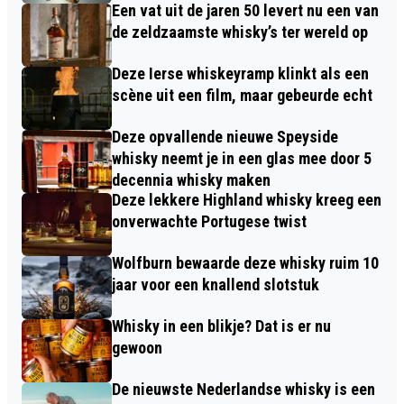
Een vat uit de jaren 50 levert nu een van
de zeldzaamste whisky’s ter wereld op
Deze Ierse whiskeyramp klinkt als een
scène uit een film, maar gebeurde echt
Deze opvallende nieuwe Speyside
whisky neemt je in een glas mee door 5
decennia whisky maken
Deze lekkere Highland whisky kreeg een
onverwachte Portugese twist
Wolfburn bewaarde deze whisky ruim 10
jaar voor een knallend slotstuk
Whisky in een blikje? Dat is er nu
gewoon
De nieuwste Nederlandse whisky is een