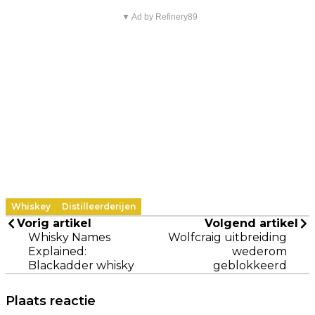
▼ Ad by Refinery89
Whiskey
Distilleerderijen
Vorig artikel
Volgend artikel
Whisky Names
Wolfcraig uitbreiding
Explained:
wederom
Blackadder whisky
geblokkeerd
Plaats reactie