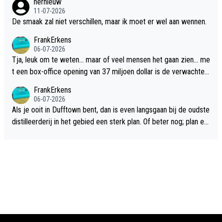
hernieuw
11-07-2026
De smaak zal niet verschillen, maar ik moet er wel aan wennen.
FrankErkens
06-07-2026
Tja, leuk om te weten... maar of veel mensen het gaan zien... me
t een box-office opening van 37 miljoen dollar is de verwachte
flop een feit.
FrankErkens
06-07-2026
Als je ooit in Dufftown bent, dan is even langsgaan bij de oudste
distilleerderij in het gebied een sterk plan. Of beter nog; plan ee
n overnachting in de B&B Abbeyfield, boek de kamer Hogshead
en je hebt vanuit je slaapkamer heel mooi uitzicht op de distille
erderij zelf!