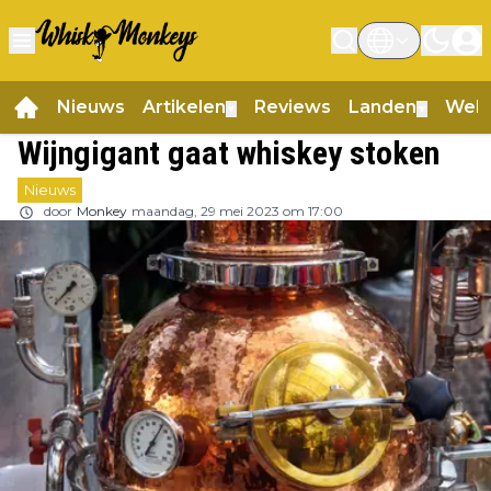
Nieuws
Artikelen
Reviews
Landen
Web
▼
▼
Wijngigant gaat whiskey stoken
Nieuws
door
Monkey
maandag, 29 mei 2023 om 17:00