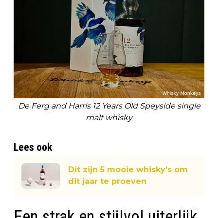
De Ferg and Harris 12 Years Old Speyside single
malt whisky
Lees ook
Dit zijn 5 mooie whisky’s om
dit jaar te proeven
Een strak en stijlvol uiterlijk