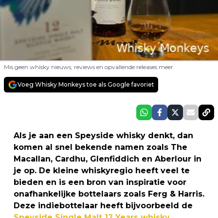
Mis geen whisky nieuws, reviews en opvallende releases meer.
Voeg Whisky Monkeys toe als Google favoriet
Als je aan een Speyside whisky denkt, dan
komen al snel bekende namen zoals The
Macallan, Cardhu, Glenfiddich en Aberlour in
je op. De kleine whiskyregio heeft veel te
bieden en is een bron van inspiratie voor
onafhankelijke bottelaars zoals Ferg & Harris.
Deze indiebottelaar heeft bijvoorbeeld de
Speyside Single Malt 12 Years whisky