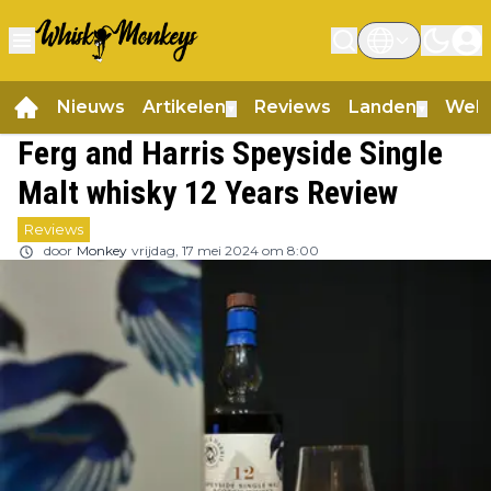
Nieuws
Artikelen
Reviews
Landen
Web
▼
▼
Ferg and Harris Speyside Single
Malt whisky 12 Years Review
Reviews
door
Monkey
vrijdag, 17 mei 2024 om 8:00