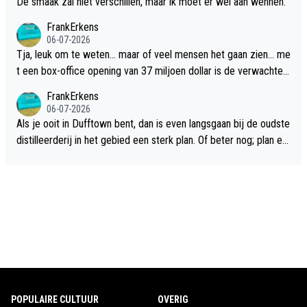
De smaak zal niet verschillen, maar ik moet er wel aan wennen.
FrankErkens
06-07-2026
Tja, leuk om te weten... maar of veel mensen het gaan zien... me
t een box-office opening van 37 miljoen dollar is de verwachte
flop een feit.
FrankErkens
06-07-2026
Als je ooit in Dufftown bent, dan is even langsgaan bij de oudste
distilleerderij in het gebied een sterk plan. Of beter nog; plan ee
n overnachting in de B&B Abbeyfield, boek de kamer Hogshead
en je hebt vanuit je slaapkamer heel mooi uitzicht op de distille
erderij zelf!
POPULAIRE CULTUUR
OVERIG