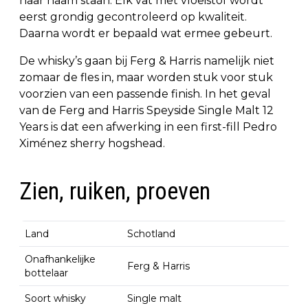
haar naam staan. Elk vat met vloeistof wordt
eerst grondig gecontroleerd op kwaliteit.
Daarna wordt er bepaald wat ermee gebeurt.
De whisky’s gaan bij Ferg & Harris namelijk niet
zomaar de fles in, maar worden stuk voor stuk
voorzien van een passende finish. In het geval
van de Ferg and Harris Speyside Single Malt 12
Years is dat een afwerking in een first-fill Pedro
Ximénez sherry hogshead.
Zien, ruiken, proeven
Land
Schotland
Onafhankelijke
Ferg & Harris
bottelaar
Soort whisky
Single malt