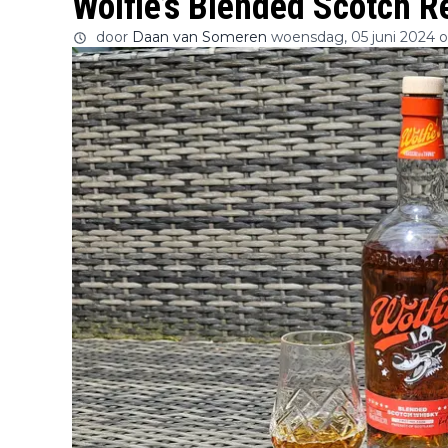
Wolfie’s Blended Scotch R
door
Daan van Someren
woensdag, 05 juni 2024 