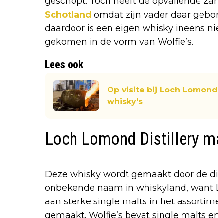
geschopt. Toch heeft de opvallende za
Schotland
omdat zijn vader daar gebor
daardoor is een eigen whisky ineens ni
gekomen in de vorm van Wolfie’s.
Lees ook
Op visite bij Loch Lomon
whisky's
Loch Lomond Distillery ma
Deze whisky wordt gemaakt door de dis
onbekende naam in whiskyland, want L
aan sterke single malts in het assortimen
gemaakt. Wolfie’s bevat single malts 