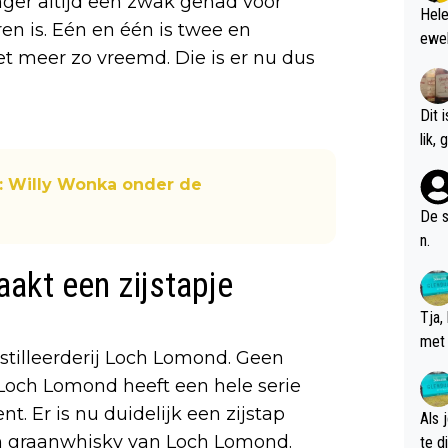
nger altijd een zwak gehad voor
Hele
en is. Eén en één is twee en
ewel
et meer zo vreemd. Die is er nu dus
Dit 
l
d: Willy Wonka onder de
De s
n.
akt een zijstapje
Tja,
met 
tilleerderij Loch Lomond. Geen
chte
och Lomond heeft een hele serie
t. Er is nu duidelijk een zijstap
Als 
en graanwhisky van Loch Lomond.
te dis