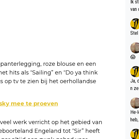
Ik s
van 
met 
Stel
😱
 panterlegging, roze blouse en een
et hits als “Sailing” en “Do ya think
 op tv te zien bij het oerhollandse
Ja, 
n ze
isky mee te proeven
He-l
j veel werk verricht op het gebied van
geboorteland Engeland tot “Sir” heeft