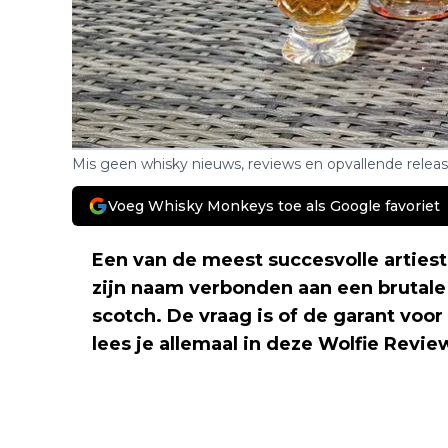
Mis geen whisky nieuws, reviews en opvallende relea
Voeg Whisky Monkeys toe als Google favoriet
Een van de meest succesvolle artieste
zijn naam verbonden aan een brutale 
scotch. De vraag is of de garant voo
lees je allemaal in deze Wolfie Revie