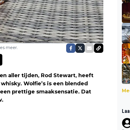
ses meer.
n aller tijden, Rod Stewart, heeft
whisky. Wolfie’s is een blended
Mee
r een prettige smaaksensatie. Dat
w.
Laa