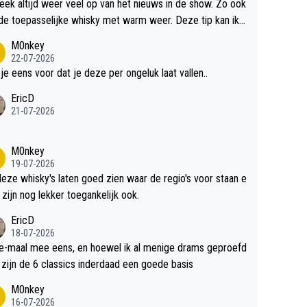
teek altijd weer veel op van het nieuws in de show. Zo ook
de toepasselijke whisky met warm weer. Deze tip kan ik
dit weer wel gebruiken.
M0nkey
22-07-2026
 je eens voor dat je deze per ongeluk laat vallen..
EricD
21-07-2026
M0nkey
19-07-2026
deze whisky's laten goed zien waar de regio's voor staan e
 zijn nog lekker toegankelijk ook.
EricD
18-07-2026
e-maal mee eens, en hoewel ik al menige drams geproefd
heb, zijn de 6 classics inderdaad een goede basis
M0nkey
16-07-2026