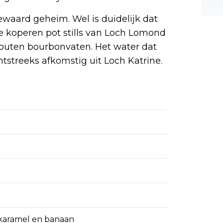
n ee
waard geheim. Wel is duidelijk dat
shea
 de koperen pot stills van Loch Lomond
e dis
houten bourbonvaten. Het water dat
htstreeks afkomstig uit Loch Katrine.
 karamel en banaan