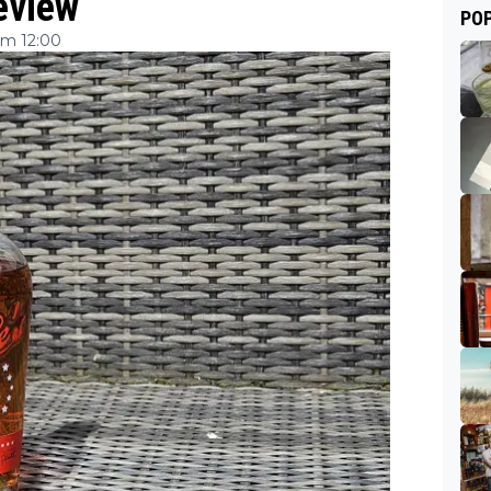
eview
POP
om 12:00