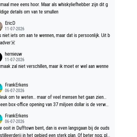
maal mee eens hoor. Maar als whiskyliefhebber zijn dit g
dige details om van te smullen
EricD
11-07-2026
is niet iets om aan te wennen, maar dat is persoonlijk. Uit b
ik, gadver☠️
hernieuw
11-07-2026
maak zal niet verschillen, maar ik moet er wel aan wenne
FrankErkens
06-07-2026
 leuk om te weten... maar of veel mensen het gaan zien...
een box-office opening van 37 miljoen dollar is de verwa
 flop een feit.
FrankErkens
06-07-2026
je ooit in Dufftown bent, dan is even langsgaan bij de ouds
tilleerderij in het gebied een sterk plan. Of beter nog; pla