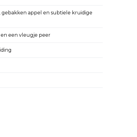
k, gebakken appel en subtiele kruidige
us en een vleugje peer
iding