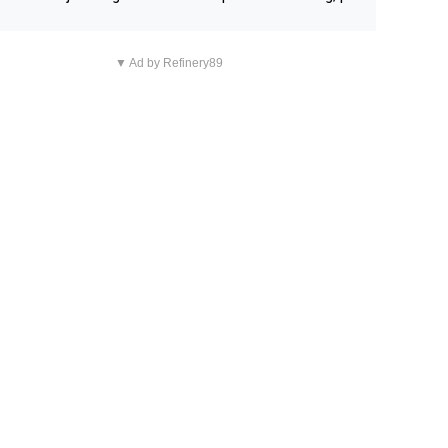
n overnachting in de B&B Abbeyfield, boek de kamer Hog
d en je hebt vanuit je slaapkamer heel mooi uitzicht op d
▼ Ad by Refinery89
tilleerderij zelf!