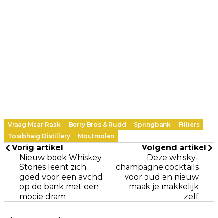
Vraag Maar Raak
Berry Bros & Rudd
Springbank
Filliers
Torabhaig Distillery
Moutmolen
Vorig artikel
Volgend artikel
Nieuw boek Whiskey
Deze whisky-
Stories leent zich
champagne cocktails
goed voor een avond
voor oud en nieuw
op de bank met een
maak je makkelijk
mooie dram
zelf