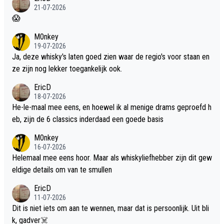
21-07-2026
😱
M0nkey
19-07-2026
Ja, deze whisky's laten goed zien waar de regio's voor staan en
ze zijn nog lekker toegankelijk ook.
EricD
18-07-2026
He-le-maal mee eens, en hoewel ik al menige drams geproefd h
eb, zijn de 6 classics inderdaad een goede basis
M0nkey
16-07-2026
Helemaal mee eens hoor. Maar als whiskyliefhebber zijn dit gew
eldige details om van te smullen
EricD
11-07-2026
Dit is niet iets om aan te wennen, maar dat is persoonlijk. Uit bli
k, gadver☠️