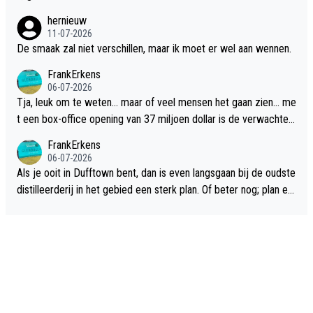
hernieuw
11-07-2026
De smaak zal niet verschillen, maar ik moet er wel aan wennen.
FrankErkens
06-07-2026
Tja, leuk om te weten... maar of veel mensen het gaan zien... me
t een box-office opening van 37 miljoen dollar is de verwachte
flop een feit.
FrankErkens
06-07-2026
Als je ooit in Dufftown bent, dan is even langsgaan bij de oudste
distilleerderij in het gebied een sterk plan. Of beter nog; plan ee
n overnachting in de B&B Abbeyfield, boek de kamer Hogshead
en je hebt vanuit je slaapkamer heel mooi uitzicht op de distille
erderij zelf!