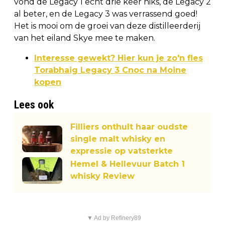
vond de Legacy 1 echt drie keer niks, de Legacy 2
al beter, en de Legacy 3 was verrassend goed!
Het is mooi om de groei van deze distilleerderij
van het eiland Skye mee te maken.
Interesse gewekt? Hier kun je zo'n fles
Torabhaig Legacy 3 Cnoc na Moine
kopen
Lees ook
Filliers onthult haar oudste
single malt whisky en
expressie op vatsterkte
Hemel & Hellevuur Batch 1
whisky Review
▼ Ad by Refinery89