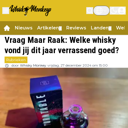
Nieuws
Artikelen
Reviews
Landen
Web
▼
▼
Vraag Maar Raak: Welke whisky
vond jij dit jaar verrassend goed?
Rubrieken
door
Whisky Monkey
vrijdag, 27 december 2024 om 15:00