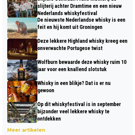
slijterij achter Dramtime en een nieuw
Nederlands whiskyfestival
De nieuwste Nederlandse whisky is een
feit en hij komt uit Groningen
Deze lekkere Highland whisky kreeg een
onverwachte Portugese twist
Wolfburn bewaarde deze whisky ruim 10
jaar voor een knallend slotstuk
Whisky in een blikje? Dat is er nu
gewoon
Op dit whiskyfestival is in september
bijzonder veel lekkere whisky te
ontdekken
Meer artikelen