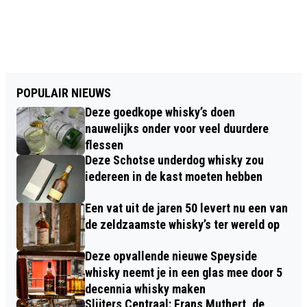
POPULAIR NIEUWS
Deze goedkope whisky’s doen
nauwelijks onder voor veel duurdere
flessen
Deze Schotse underdog whisky zou
iedereen in de kast moeten hebben
Een vat uit de jaren 50 levert nu een van
de zeldzaamste whisky’s ter wereld op
Deze opvallende nieuwe Speyside
whisky neemt je in een glas mee door 5
decennia whisky maken
Slijters Centraal: Frans Muthert, de