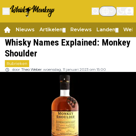
Nieuws
Artikelen
Reviews
Landen
Web
▼
▼
Whisky Names Explained: Monkey
Shoulder
Rubrieken
door
Theo Weber
woensdag, 11 januari 2023 om 15:00