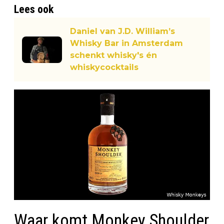
Lees ook
Daniel van J.D. William’s
Whisky Bar in Amsterdam
schenkt whisky's én
whiskycocktails
Waar komt Monkey Shoulder