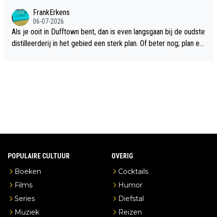
flop een feit.
FrankErkens
06-07-2026
Als je ooit in Dufftown bent, dan is even langsgaan bij de oudste
distilleerderij in het gebied een sterk plan. Of beter nog; plan ee
n overnachting in de B&B Abbeyfield, boek de kamer Hogshead
en je hebt vanuit je slaapkamer heel mooi uitzicht op de distille
erderij zelf!
POPULAIRE CULTUUR
OVERIG
Boeken
Cocktails
Films
Humor
Series
Diefstal
Muziek
Reizen