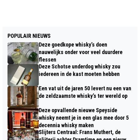
POPULAIR NIEUWS
Deze goedkope whisky’s doen
nauwelijks onder voor veel duurdere
flessen
Deze Schotse underdog whisky zou
iedereen in de kast moeten hebben
Een vat uit de jaren 50 levert nu een van
de zeldzaamste whisky’s ter wereld op
Deze opvallende nieuwe Speyside
whisky neemt je in een glas mee door 5
decennia whisky maken
Slijters Centraal: Frans Muthert, de
slijterij achter Dramtime en een nieuw