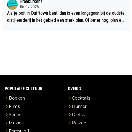
FrankErkens
06-07-2026
Als je ooit in Dufftown bent, dan is even langsgaan bij de oudste
distilleerderij in het gebied een sterk plan. Of beter nog; plan ee
n overnachting in de B&B Abbeyfield, boek de kamer Hogshead
en je hebt vanuit je slaapkamer heel mooi uitzicht op de distille
erderij zelf!
POPULAIRE CULTUUR
OVERIG
Boeken
Cocktails
Films
Humor
Series
Diefstal
Muziek
Reizen
Formule 1