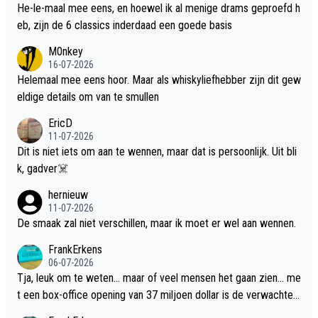
He-le-maal mee eens, en hoewel ik al menige drams geproefd h
eb, zijn de 6 classics inderdaad een goede basis
M0nkey
16-07-2026
Helemaal mee eens hoor. Maar als whiskyliefhebber zijn dit gew
eldige details om van te smullen
EricD
11-07-2026
Dit is niet iets om aan te wennen, maar dat is persoonlijk. Uit bli
k, gadver☠️
hernieuw
11-07-2026
De smaak zal niet verschillen, maar ik moet er wel aan wennen.
FrankErkens
06-07-2026
Tja, leuk om te weten... maar of veel mensen het gaan zien... me
t een box-office opening van 37 miljoen dollar is de verwachte
flop een feit.