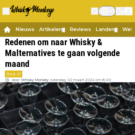
Nieuws
Artikelen
Reviews
Landen
Web
▼
▼
Redenen om naar Whisky &
Malternatives te gaan volgende
maand
Best of
door
Whisky Monkey
zaterdag, 02 maart 2024 om 8:00