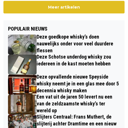
Meer artikelen
POPULAIR NIEUWS
Deze goedkope whisky’s doen
nauwelijks onder voor veel duurdere
flessen
Deze Schotse underdog whisky zou
iedereen in de kast moeten hebben
Deze opvallende nieuwe Speyside
whisky neemt je in een glas mee door 5
decennia whisky maken
Een vat uit de jaren 50 levert nu een
van de zeldzaamste whisky’s ter
wereld op
Slijters Centraal: Frans Muthert, de
slijterij achter Dramtime en een nieuw