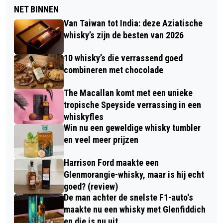
NET BINNEN
Van Taiwan tot India: deze Aziatische
whisky’s zijn de besten van 2026
10 whisky’s die verrassend goed
combineren met chocolade
The Macallan komt met een unieke
tropische Speyside verrassing in een
whiskyfles
Win nu een geweldige whisky tumbler
en veel meer prijzen
Harrison Ford maakte een
Glenmorangie-whisky, maar is hij echt
goed? (review)
De man achter de snelste F1-auto's
maakte nu een whisky met Glenfiddich
en die is nu uit