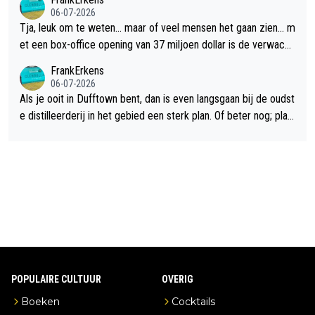
06-07-2026
Tja, leuk om te weten... maar of veel mensen het gaan zien... m
et een box-office opening van 37 miljoen dollar is de verwacht
e flop een feit.
FrankErkens
06-07-2026
Als je ooit in Dufftown bent, dan is even langsgaan bij de oudst
e distilleerderij in het gebied een sterk plan. Of beter nog; plan
een overnachting in de B&B Abbeyfield, boek de kamer Hogsh
ead en je hebt vanuit je slaapkamer heel mooi uitzicht op de di
stilleerderij zelf!
POPULAIRE CULTUUR
OVERIG
Boeken
Cocktails