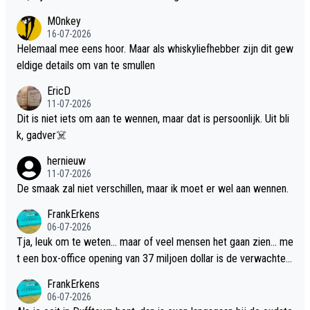
M0nkey
16-07-2026
Helemaal mee eens hoor. Maar als whiskyliefhebber zijn dit gew
eldige details om van te smullen
EricD
11-07-2026
Dit is niet iets om aan te wennen, maar dat is persoonlijk. Uit bli
k, gadver☠️
hernieuw
11-07-2026
De smaak zal niet verschillen, maar ik moet er wel aan wennen.
FrankErkens
06-07-2026
Tja, leuk om te weten... maar of veel mensen het gaan zien... me
t een box-office opening van 37 miljoen dollar is de verwachte
flop een feit.
FrankErkens
06-07-2026