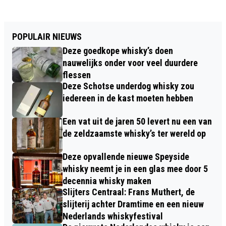
POPULAIR NIEUWS
Deze goedkope whisky’s doen
nauwelijks onder voor veel duurdere
flessen
Deze Schotse underdog whisky zou
iedereen in de kast moeten hebben
Een vat uit de jaren 50 levert nu een van
de zeldzaamste whisky’s ter wereld op
Deze opvallende nieuwe Speyside
whisky neemt je in een glas mee door 5
decennia whisky maken
Slijters Centraal: Frans Muthert, de
slijterij achter Dramtime en een nieuw
Nederlands whiskyfestival