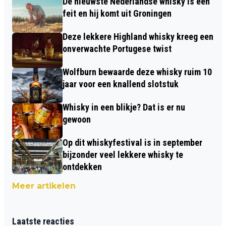
De nieuwste Nederlandse whisky is een
feit en hij komt uit Groningen
Deze lekkere Highland whisky kreeg een
onverwachte Portugese twist
Wolfburn bewaarde deze whisky ruim 10
jaar voor een knallend slotstuk
Whisky in een blikje? Dat is er nu
gewoon
Op dit whiskyfestival is in september
bijzonder veel lekkere whisky te
ontdekken
Meer artikelen
Laatste reacties