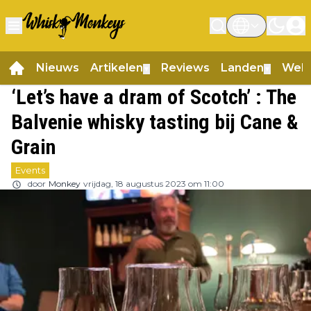
Nieuws
Artikelen
Reviews
Landen
Web
▼
▼
‘Let’s have a dram of Scotch’ : The
Balvenie whisky tasting bij Cane &
Grain
Events
door
Monkey
vrijdag, 18 augustus 2023 om 11:00