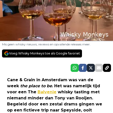
Mis geen whisky nieuws, reviews en opvallende releases meer.
Voeg Whisky Monkeys toe als Google favoriet
Cane & Grain in Amsterdam was van de
week
the place to be
. Het was namelijk tijd
voor een The
Balvenie
whisky tasting met
niemand minder dan Tony van Rooijen.
Begeleid door een zestal drams gingen we
op een fictieve trip naar Speyside, ooit