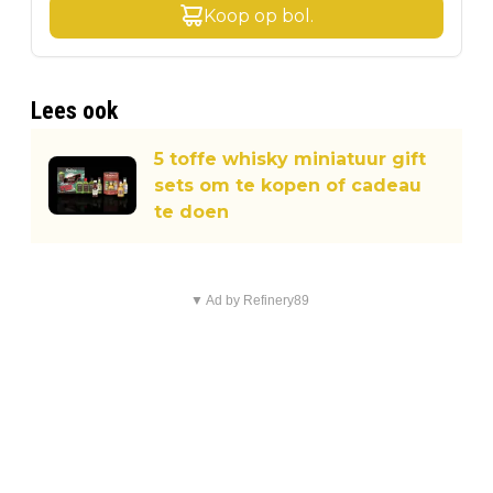
Koop op
bol
.
Lees ook
5 toffe whisky miniatuur gift
sets om te kopen of cadeau
te doen
▼ Ad by Refinery89