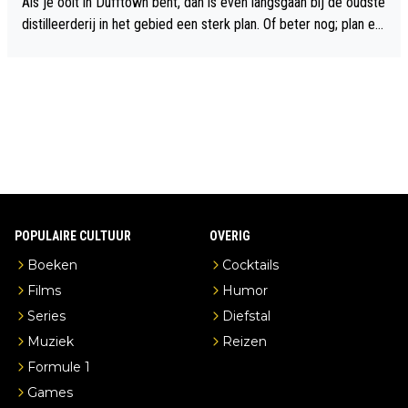
Als je ooit in Dufftown bent, dan is even langsgaan bij de oudste
distilleerderij in het gebied een sterk plan. Of beter nog; plan ee
n overnachting in de B&B Abbeyfield, boek de kamer Hogshead
en je hebt vanuit je slaapkamer heel mooi uitzicht op de distille
erderij zelf!
POPULAIRE CULTUUR
OVERIG
Boeken
Cocktails
Films
Humor
Series
Diefstal
Muziek
Reizen
Formule 1
Games