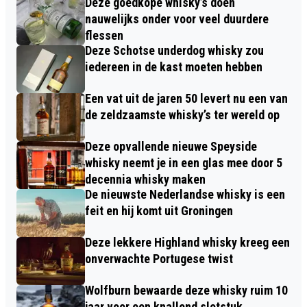
Deze goedkope whisky’s doen
nauwelijks onder voor veel duurdere
flessen
Deze Schotse underdog whisky zou
iedereen in de kast moeten hebben
Een vat uit de jaren 50 levert nu een van
de zeldzaamste whisky’s ter wereld op
Deze opvallende nieuwe Speyside
whisky neemt je in een glas mee door 5
decennia whisky maken
De nieuwste Nederlandse whisky is een
feit en hij komt uit Groningen
Deze lekkere Highland whisky kreeg een
onverwachte Portugese twist
Wolfburn bewaarde deze whisky ruim 10
jaar voor een knallend slotstuk