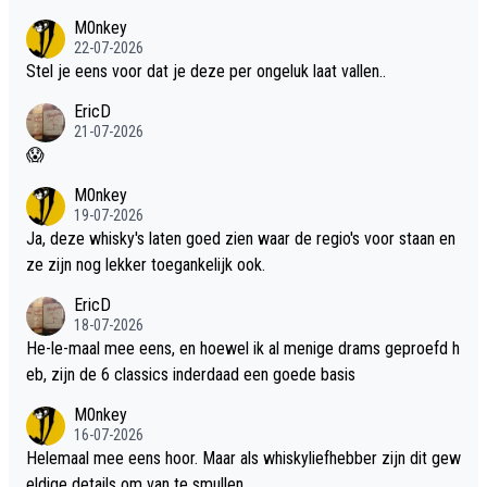
dit weer wel gebruiken.
M0nkey
22-07-2026
Stel je eens voor dat je deze per ongeluk laat vallen..
EricD
21-07-2026
😱
M0nkey
19-07-2026
Ja, deze whisky's laten goed zien waar de regio's voor staan en
ze zijn nog lekker toegankelijk ook.
EricD
18-07-2026
He-le-maal mee eens, en hoewel ik al menige drams geproefd h
eb, zijn de 6 classics inderdaad een goede basis
M0nkey
16-07-2026
Helemaal mee eens hoor. Maar als whiskyliefhebber zijn dit gew
eldige details om van te smullen