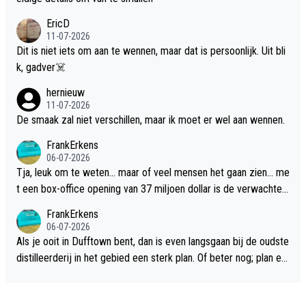
EricD
11-07-2026
Dit is niet iets om aan te wennen, maar dat is persoonlijk. Uit bli
k, gadver☠️
hernieuw
11-07-2026
De smaak zal niet verschillen, maar ik moet er wel aan wennen.
FrankErkens
06-07-2026
Tja, leuk om te weten... maar of veel mensen het gaan zien... me
t een box-office opening van 37 miljoen dollar is de verwachte
flop een feit.
FrankErkens
06-07-2026
Als je ooit in Dufftown bent, dan is even langsgaan bij de oudste
distilleerderij in het gebied een sterk plan. Of beter nog; plan ee
n overnachting in de B&B Abbeyfield, boek de kamer Hogshead
en je hebt vanuit je slaapkamer heel mooi uitzicht op de distille