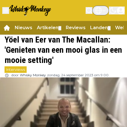
Nieuws
Artikelen
Reviews
Landen
Web
▼
▼
Yöel van Eer van The Macallan:
'Genieten van een mooi glas in een
mooie setting'
Interviews
door
Whisky Monkey
zondag, 24 september 2023 om 9:00