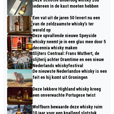
iedereen in de kast moeten hebben
Een vat uit de jaren 50 levert nu een
van de zeldzaamste whisky’s ter
wereld op
Deze opvallende nieuwe Speyside
whisky neemt je in een glas mee door 5
decennia whisky maken
Slijters Centraal: Frans Muthert, de
slijterij achter Dramtime en een nieuw
Nederlands whiskyfestival
De nieuwste Nederlandse whisky is een
feit en hij komt uit Groningen
Deze lekkere Highland whisky kreeg
een onverwachte Portugese twist
Wolfburn bewaarde deze whisky ruim
10 jaar voor een knallend slotstuk