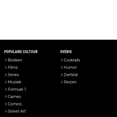
ead en je hebt vanuit je slaapkamer heel mooi uitzicht op de di
stilleerderij zelf!
POPULAIRE CULTUUR
OVERIG
Boeken
Cocktails
Films
Humor
Series
Diefstal
Muziek
Reizen
Formule 1
Games
Comics
Street Art