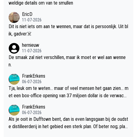
weldige details om van te smullen
EricD
11-07-2026
Dit is niet iets om aan te wennen, maar dat is persoonlijk. Uit bl
ik, gadver☠️
hernieuw
11-07-2026
De smaak zal niet verschillen, maar ik moet er wel aan wenne
n.
FrankErkens
06-07-2026
Tja, leuk om te weten... maar of veel mensen het gaan zien... m
et een box-office opening van 37 miljoen dollar is de verwacht
e flop een feit.
FrankErkens
06-07-2026
Als je ooit in Dufftown bent, dan is even langsgaan bij de oudst
e distilleerderij in het gebied een sterk plan. Of beter nog; plan
een overnachting in de B&B Abbeyfield, boek de kamer Hogsh