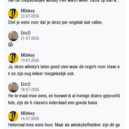
van de toepasselijke whisky met warm weer. Deze tip kan ik
met dit weer wel gebruiken.
M0nkey
22-07-2026
Stel je eens voor dat je deze per ongeluk laat vallen..
EricD
21-07-2026
😱
M0nkey
19-07-2026
Ja, deze whisky's laten goed zien waar de regio's voor staan e
n ze zijn nog lekker toegankelijk ook.
EricD
18-07-2026
He-le-maal mee eens, en hoewel ik al menige drams geproefd
heb, zijn de 6 classics inderdaad een goede basis
M0nkey
16-07-2026
Helemaal mee eens hoor. Maar als whiskyliefhebber zijn dit ge