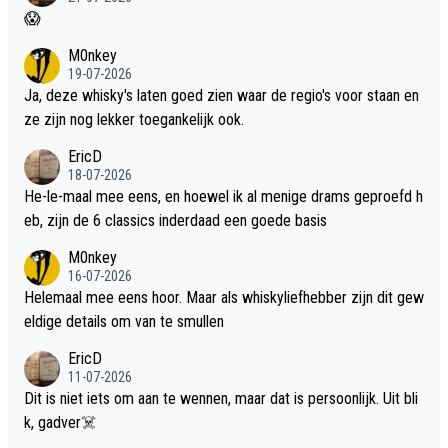
😱
M0nkey
19-07-2026
Ja, deze whisky's laten goed zien waar de regio's voor staan en
ze zijn nog lekker toegankelijk ook.
EricD
18-07-2026
He-le-maal mee eens, en hoewel ik al menige drams geproefd h
eb, zijn de 6 classics inderdaad een goede basis
M0nkey
16-07-2026
Helemaal mee eens hoor. Maar als whiskyliefhebber zijn dit gew
eldige details om van te smullen
EricD
11-07-2026
Dit is niet iets om aan te wennen, maar dat is persoonlijk. Uit bli
k, gadver☠️