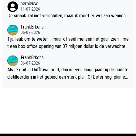
hernieuw
11-07-2026
De smaak zal niet verschillen, maar ik moet er wel aan wennen.
FrankErkens
06-07-2026
Tja, leuk om te weten... maar of veel mensen het gaan zien... me
t een box-office opening van 37 miljoen dollar is de verwachte
flop een feit.
FrankErkens
06-07-2026
Als je ooit in Dufftown bent, dan is even langsgaan bij de oudste
distilleerderij in het gebied een sterk plan. Of beter nog; plan ee
n overnachting in de B&B Abbeyfield, boek de kamer Hogshead
en je hebt vanuit je slaapkamer heel mooi uitzicht op de distille
erderij zelf!