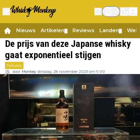
Nieuws
Artikelen
Reviews
Landen
Web
▼
▼
De prijs van deze Japanse whisky
gaat exponentieel stijgen
Nieuws
door
Monkey
dinsdag, 28 november 2023 om 9:00