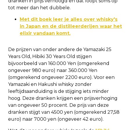
dranken in prijs verhoogd en dat loopt soms op
tot meer dan het dubbele.
Met dit boek leer je alles over whisky's
in Japan en de distilleerderijen waar het
elixir vandaan komt.
De prijzen van onder andere de Yamazaki 25
Years Old, Hibiki 30 Years Old stijgen
bijvoorbeeld van 160.000 Yen (omgerekend
ongeveer 980 euro) naar 360.000 Yen
(omgerekend ongeveer 2200 euro). Voor een
Yamazaki en Hakushi whisky zonder
leeftijdsaanduiding is de stijging iets minder
hoog. Deze dranken krijgen een prijsverhoging
van ongeveer 50 procent. De prijs van deze
dranken stijgt van 4500 yen (omgerekend 27,58
euro) naar 7000 yen (ongeveer 42 euro).