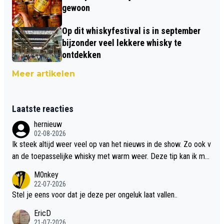
gewoon
Op dit whiskyfestival is in september
bijzonder veel lekkere whisky te
ontdekken
Meer artikelen
Laatste reacties
hernieuw
02-08-2026
Ik steek altijd weer veel op van het nieuws in de show. Zo ook v
an de toepasselijke whisky met warm weer. Deze tip kan ik met
dit weer wel gebruiken.
M0nkey
22-07-2026
Stel je eens voor dat je deze per ongeluk laat vallen..
EricD
21-07-2026