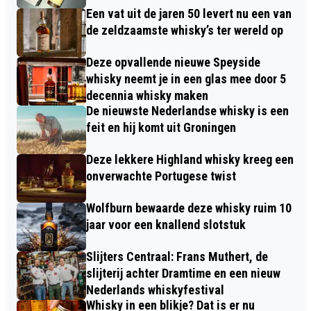
Een vat uit de jaren 50 levert nu een van
de zeldzaamste whisky’s ter wereld op
Deze opvallende nieuwe Speyside
whisky neemt je in een glas mee door 5
decennia whisky maken
De nieuwste Nederlandse whisky is een
feit en hij komt uit Groningen
Deze lekkere Highland whisky kreeg een
onverwachte Portugese twist
Wolfburn bewaarde deze whisky ruim 10
jaar voor een knallend slotstuk
Slijters Centraal: Frans Muthert, de
slijterij achter Dramtime en een nieuw
Nederlands whiskyfestival
Whisky in een blikje? Dat is er nu